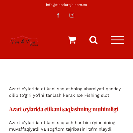
Saltar
info@tiendaroja.com.ec
al
Facebook
Instagram
contenido
Azart o‘ylarida etikani saqlashning ahamiyati qanday
qilib to‘g‘ri yo‘lni tanlash kerak Ice Fishing slot
Azart o‘ylarida etikani saqlashning muhimligi
Azart o‘ylarida etikani saqlash har bir o‘yinchining
muvaffaqiyatli va sog‘lom tajribasini ta’minlaydi.