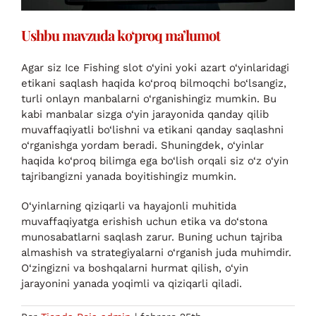
Ushbu mavzuda ko‘proq ma’lumot
Agar siz Ice Fishing slot o‘yini yoki azart o‘yinlaridagi
etikani saqlash haqida ko‘proq bilmoqchi bo‘lsangiz,
turli onlayn manbalarni o‘rganishingiz mumkin. Bu
kabi manbalar sizga o‘yin jarayonida qanday qilib
muvaffaqiyatli bo‘lishni va etikani qanday saqlashni
o‘rganishga yordam beradi. Shuningdek, o‘yinlar
haqida ko‘proq bilimga ega bo‘lish orqali siz o‘z o‘yin
tajribangizni yanada boyitishingiz mumkin.
O‘yinlarning qiziqarli va hayajonli muhitida
muvaffaqiyatga erishish uchun etika va do‘stona
munosabatlarni saqlash zarur. Buning uchun tajriba
almashish va strategiyalarni o‘rganish juda muhimdir.
O‘zingizni va boshqalarni hurmat qilish, o‘yin
jarayonini yanada yoqimli va qiziqarli qiladi.