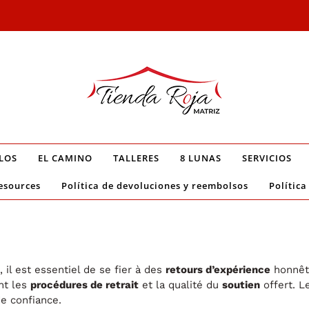
LOS
EL CAMINO
TALLERES
8 LUNAS
SERVICIOS
esources
Política de devoluciones y reembolsos
Política
 il est essentiel de se fier à des
retours d’expérience
honnête
nt les
procédures de retrait
et la qualité du
soutien
offert. L
e confiance.