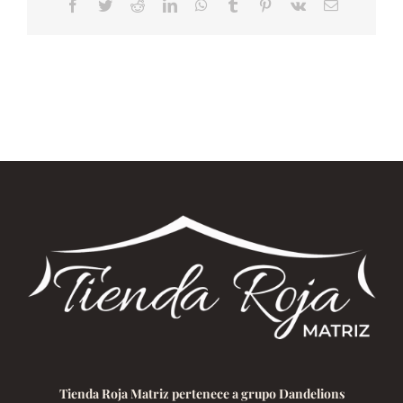
Facebook
Twitter
Reddit
LinkedIn
WhatsApp
Tumblr
Pinterest
Vk
Correo
sissemakse
electrónico
tegema
ice
casino
Eesti
app
download
apk
5
dollari
eest.
Tienda Roja Matriz pertenece a grupo Dandelions