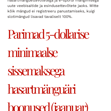
hasartmänguettevõtetega ja e-spordi mängimisega
uute veebisaitide ja esindusettevõtete jaoks. Mitte
kõik mängud ei registreeru panustamiseks, kuigi
slotimängud lisavad tavaliselt 100%.
Parimad 5-dollarise
minimaalse
sissemaksega
hasartmänguäri
boonused (jaanuar)