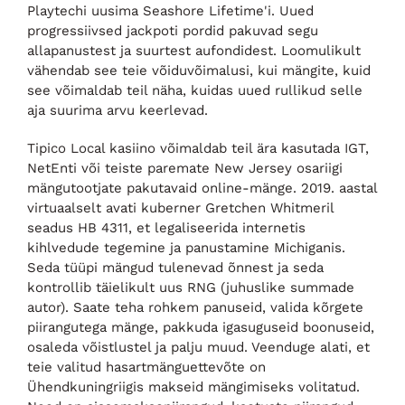
Playtechi uusima Seashore Lifetime'i. Uued
progressiivsed jackpoti pordid pakuvad segu
allapanustest ja suurtest aufondidest. Loomulikult
vähendab see teie võiduvõimalusi, kui mängite, kuid
see võimaldab teil näha, kuidas uued rullikud selle
aja suurima arvu keerlevad.
Tipico Local kasiino võimaldab teil ära kasutada IGT,
NetEnti või teiste paremate New Jersey osariigi
mängutootjate pakutavaid online-mänge. 2019. aastal
virtuaalselt avati kuberner Gretchen Whitmeril
seadus HB 4311, et legaliseerida internetis
kihlvedude tegemine ja panustamine Michiganis.
Seda tüüpi mängud tulenevad õnnest ja seda
kontrollib täielikult uus RNG (juhuslike summade
autor). Saate teha rohkem panuseid, valida kõrgete
piirangutega mänge, pakkuda igasuguseid boonuseid,
osaleda võistlustel ja palju muud. Veenduge alati, et
teie valitud hasartmänguettevõte on
Ühendkuningriigis makseid mängimiseks volitatud.