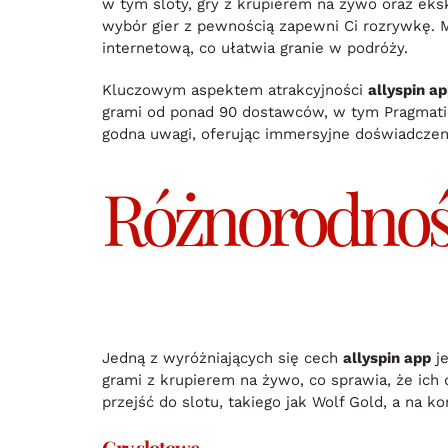
w tym sloty, gry z krupierem na żywo oraz eks
wybór gier z pewnością zapewni Ci rozrywkę.
internetową, co ułatwia granie w podróży.
Kluczowym aspektem atrakcyjności
allyspin a
grami od ponad 90 dostawców, w tym Pragmatic 
godna uwagi, oferując immersyjne doświadczen
Różnorodnoś
Jedną z wyróżniających się cech
allyspin app
je
grami z krupierem na żywo, co sprawia, że ich 
przejść do slotu, takiego jak Wolf Gold, a na k
Gry slotowe