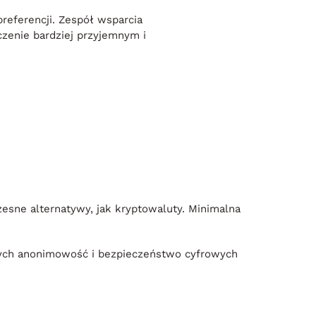
referencji. Zespół wsparcia
zenie bardziej przyjemnym i
esne alternatywy, jak kryptowaluty. Minimalna
ących anonimowość i bezpieczeństwo cyfrowych