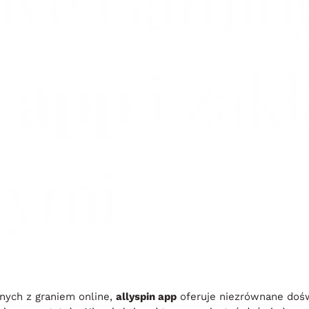
ve Gaming
n app
i zak
wymi
anych z graniem online,
allyspin app
oferuje niezrównane dośw