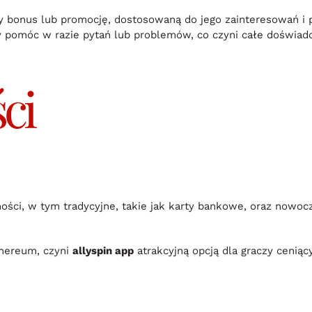
y bonus lub promocję, dostosowaną do jego zainteresowań i p
y pomóc w razie pytań lub problemów, co czyni całe doświadc
ci
ści, w tym tradycyjne, takie jak karty bankowe, oraz nowocz
thereum, czyni
allyspin app
atrakcyjną opcją dla graczy ceni