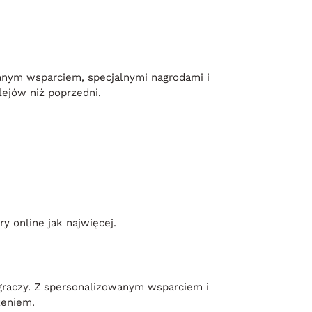
anym wsparciem, specjalnymi nagrodami i
lejów niż poprzedni.
y online jak najwięcej.
graczy. Z spersonalizowanym wsparciem i
zeniem.