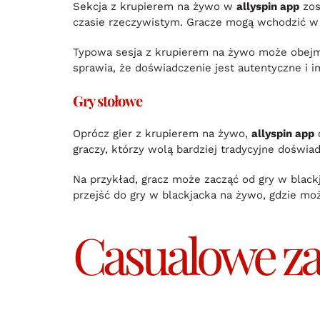
Sekcja z krupierem na żywo w
allyspin app
zos
czasie rzeczywistym. Gracze mogą wchodzić w i
Typowa sesja z krupierem na żywo może obejmowa
sprawia, że doświadczenie jest autentyczne i 
Gry stołowe
Oprócz gier z krupierem na żywo,
allyspin app
o
graczy, którzy wolą bardziej tradycyjne doświ
Na przykład, gracz może zacząć od gry w blac
przejść do gry w blackjacka na żywo, gdzie mo
Casualowe za