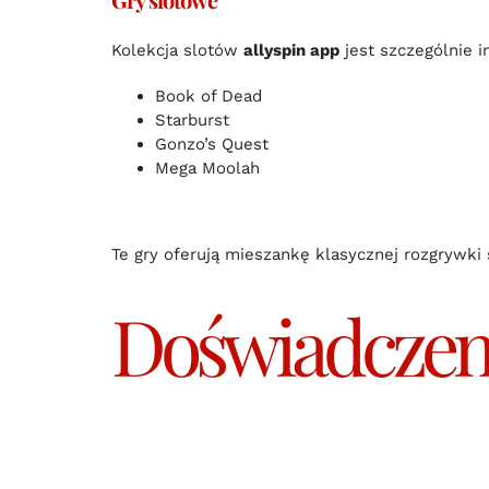
Kolekcja slotów
allyspin app
jest szczególnie 
Book of Dead
Starburst
Gonzo’s Quest
Mega Moolah
Te gry oferują mieszankę klasycznej rozgrywki 
Doświadczeni