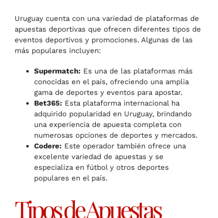
Uruguay cuenta con una variedad de plataformas de
apuestas deportivas que ofrecen diferentes tipos de
eventos deportivos y promociones. Algunas de las
más populares incluyen:
Supermatch:
Es una de las plataformas más
conocidas en el país, ofreciendo una amplia
gama de deportes y eventos para apostar.
Bet365:
Esta plataforma internacional ha
adquirido popularidad en Uruguay, brindando
una experiencia de apuesta completa con
numerosas opciones de deportes y mercados.
Codere:
Este operador también ofrece una
excelente variedad de apuestas y se
especializa en fútbol y otros deportes
populares en el país.
Tipos de Apuestas