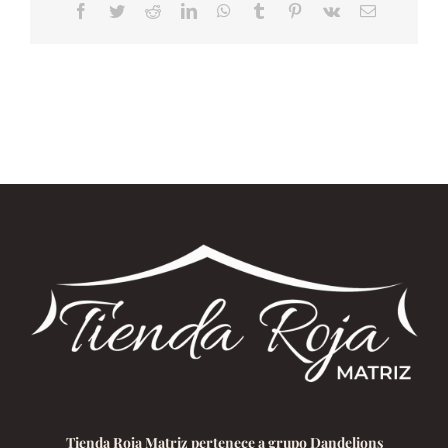
Facebook
Twitter
Reddit
LinkedIn
WhatsApp
Tumblr
Pinterest
Vk
Correo
que
electrónico
Necesita
Saber
-48066
Tienda Roja Matriz pertenece a grupo Dandelions