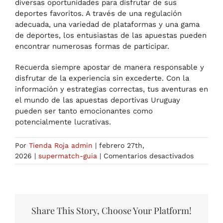
diversas oportunidades para disfrutar de sus
deportes favoritos. A través de una regulación
adecuada, una variedad de plataformas y una gama
de deportes, los entusiastas de las apuestas pueden
encontrar numerosas formas de participar.
Recuerda siempre apostar de manera responsable y
disfrutar de la experiencia sin excederte. Con la
información y estrategias correctas, tus aventuras en
el mundo de las apuestas deportivas Uruguay
pueden ser tanto emocionantes como
potencialmente lucrativas.
Por
Tienda Roja admin
|
febrero 27th,
en
2026
|
supermatch-guia
|
Comentarios desactivados
Apuesta
Deportiv
en
Uruguay
Todo
Share This Story, Choose Your Platform!
lo