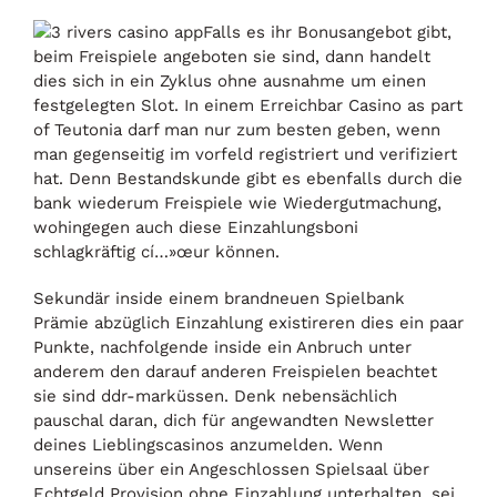
Falls es ihr Bonusangebot gibt,
beim Freispiele angeboten sie sind, dann handelt
dies sich in ein Zyklus ohne ausnahme um einen
festgelegten Slot. In einem Erreichbar Casino as part
of Teutonia darf man nur zum besten geben, wenn
man gegenseitig im vorfeld registriert und verifiziert
hat. Denn Bestandskunde gibt es ebenfalls durch die
bank wiederum Freispiele wie Wiedergutmachung,
wohingegen auch diese Einzahlungsboni
schlagkräftig cí…»œur können.
Sekundär inside einem brandneuen Spielbank
Prämie abzüglich Einzahlung existireren dies ein paar
Punkte, nachfolgende inside ein Anbruch unter
anderem den darauf anderen Freispielen beachtet
sie sind ddr-marküssen. Denk nebensächlich
pauschal daran, dich für angewandten Newsletter
deines Lieblingscasinos anzumelden. Wenn
unsereins über ein Angeschlossen Spielsaal über
Echtgeld Provision ohne Einzahlung unterhalten, sei