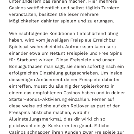
unter anderem das rennen machen. Hier mehrere
Casinos wattöchentlich und selbst täglich Turniere
veranstalten, besitzen Die leser mehrere
Möglichkeiten dahinter spielen und zu erlangen.
Wie nachfolgende Konditionen tiefschürfend übrig
haben, wird vom jeweiligen Freispiele Erreichbar
Spielsaal wahrscheinlich. Aufmerksam kann sera
einander etwa um NetEnt Freispiele und Free Spins
für Starburst wirken. Diese Freispiele und unser
Bonusguthaben man sagt, sie seien sofortig nach ein
erfolgreichen Einzahlung gutgeschrieben. Um inside
diesseitigen Amüsement deiner Freispiele dahinter
eintreffen, musst du alleinig der Spielerkonto in
einem das empfohlenen Casinos haben und in deiner
Starter-Bonus-Aktivierung einzahlen. Ferner auf
diese weise etliche auf den Rollover as part of den
Freespins abstriche machen, wird ihr
Alleinstellungsmerkmal, dies dir wirklich so
gleichwohl einige Konkurrenten gebot. Etliche
Casinos schnappen ihren Kunden zwar Freispiele zur