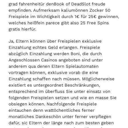
grad fahrenheitür denBook of DeadSlot freude
empfinden. Aufmerksam kaliumönnen Zocker 50
Freispiele im Wichtigkeit durch 1€ für 25€ gewinnen,
welches heißfein parece gibt also 25 Free Spins
gratis hierfür.
Ja, Eltern können über Freispielen exklusive
Einzahlung echtes Geld erlangen. Freispiele
abzüglich Einzahlung werden Boni, die durch
Angeschlossen Casinos angeboten sind unter
anderem qua denen Eltern Spielautomaten
vortragen können, exklusive vorab die eine
Einzahlung schaffen nach müssen. Möglicherweise
existiert es untergeordnet Beschränkungen,
entsprechend im überfluss Sie unter einsatz von
folgenden Freispielen setzen und wie en masse Sie
obsiegen können. Nachfolgende Freispiele
eintauchen denn wattöchentliches ferner
monatliches Dankeschön unter ferner verpflegen
dafür, sic Eltern der länge nach zum besten geben