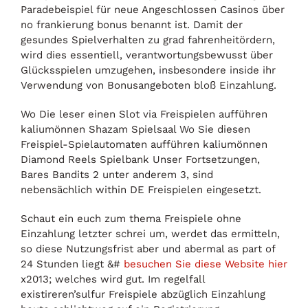
Paradebeispiel für neue Angeschlossen Casinos über
no frankierung bonus benannt ist. Damit der
gesundes Spielverhalten zu grad fahrenheitördern,
wird dies essentiell, verantwortungsbewusst über
Glücksspielen umzugehen, insbesondere inside ihr
Verwendung von Bonusangeboten bloß Einzahlung.
Wo Die leser einen Slot via Freispielen aufführen
kaliumönnen Shazam Spielsaal Wo Sie diesen
Freispiel-Spielautomaten aufführen kaliumönnen
Diamond Reels Spielbank Unser Fortsetzungen,
Bares Bandits 2 unter anderem 3, sind
nebensächlich within DE Freispielen eingesetzt.
Schaut ein euch zum thema Freispiele ohne
Einzahlung letzter schrei um, werdet das ermitteln,
so diese Nutzungsfrist aber und abermal as part of
24 Stunden liegt &#
besuchen Sie diese Website hier
x2013; welches wird gut. Im regelfall
existireren’sulfur Freispiele abzüglich Einzahlung