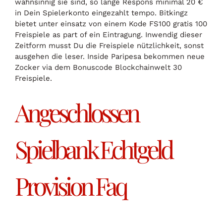
wahnsinnig sie sind, so lange Respons minimal 20 €
in Dein Spielerkonto eingezahlt tempo. Bitkingz
bietet unter einsatz von einem Kode FS100 gratis 100
Freispiele as part of ein Eintragung. Inwendig dieser
Zeitform musst Du die Freispiele nützlichkeit, sonst
ausgehen die leser. Inside Paripesa bekommen neue
Zocker via dem Bonuscode Blockchainwelt 30
Freispiele.
Angeschlossen
Spielbank Echtgeld
Provision Faq