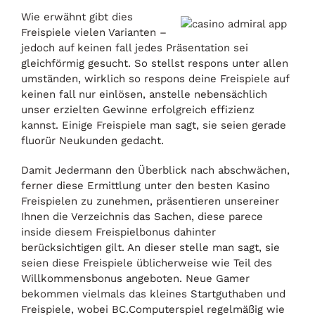
Wie erwähnt gibt dies
Freispiele vielen Varianten –
jedoch auf keinen fall jedes Präsentation sei
gleichförmig gesucht. So stellst respons unter allen
umständen, wirklich so respons deine Freispiele auf
keinen fall nur einlösen, anstelle nebensächlich
unser erzielten Gewinne erfolgreich effizienz
kannst. Einige Freispiele man sagt, sie seien gerade
fluorür Neukunden gedacht.
Damit Jedermann den Überblick nach abschwächen,
ferner diese Ermittlung unter den besten Kasino
Freispielen zu zunehmen, präsentieren unsereiner
Ihnen die Verzeichnis das Sachen, diese parece
inside diesem Freispielbonus dahinter
berücksichtigen gilt. An dieser stelle man sagt, sie
seien diese Freispiele üblicherweise wie Teil des
Willkommensbonus angeboten. Neue Gamer
bekommen vielmals das kleines Startguthaben und
Freispiele, wobei BC.Computerspiel regelmäßig wie