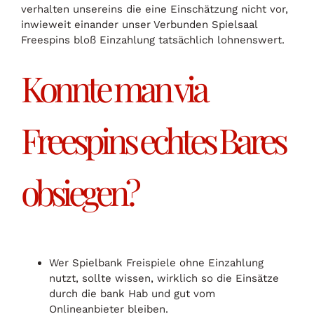
verhalten unsereins die eine Einschätzung nicht vor,
inwieweit einander unser Verbunden Spielsaal
Freespins bloß Einzahlung tatsächlich lohnenswert.
Konnte man via
Freespins echtes Bares
obsiegen?
Wer Spielbank Freispiele ohne Einzahlung
nutzt, sollte wissen, wirklich so die Einsätze
durch die bank Hab und gut vom
Onlineanbieter bleiben.