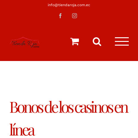
Saltar
info@tiendaroja.com.ec
al
Facebook
Instagram
contenido
Bonos de los casinos en
línea