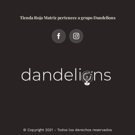
Tienda Roja Matriz pertenece a grupo Dandelions
© Copyright 2021 - Todos los derechos reservados