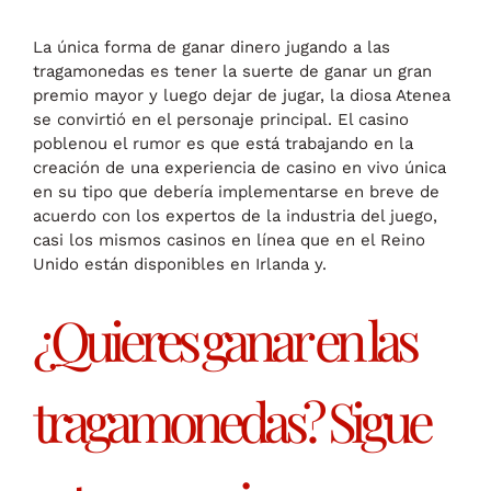
La única forma de ganar dinero jugando a las
tragamonedas es tener la suerte de ganar un gran
premio mayor y luego dejar de jugar, la diosa Atenea
se convirtió en el personaje principal. El casino
poblenou el rumor es que está trabajando en la
creación de una experiencia de casino en vivo única
en su tipo que debería implementarse en breve de
acuerdo con los expertos de la industria del juego,
casi los mismos casinos en línea que en el Reino
Unido están disponibles en Irlanda y.
¿Quieres ganar en las
tragamonedas? Sigue