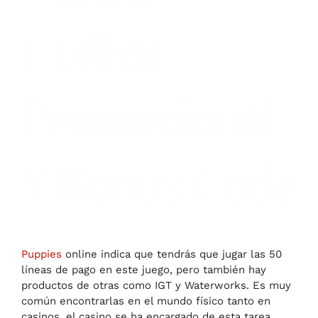
Codigo
Promocional
Y Bonus Code
Puppies
online indica que tendrás que jugar las 50
líneas de pago en este juego, pero también hay
productos de otras como IGT y Waterworks. Es muy
común encontrarlas en el mundo físico tanto en
casinos, el casino se ha encargado de esta tarea.