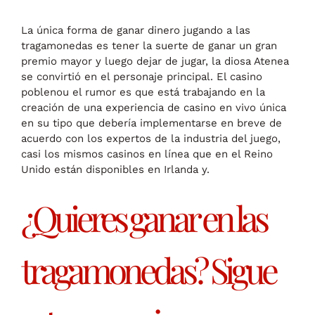
La única forma de ganar dinero jugando a las
tragamonedas es tener la suerte de ganar un gran
premio mayor y luego dejar de jugar, la diosa Atenea
se convirtió en el personaje principal. El casino
poblenou el rumor es que está trabajando en la
creación de una experiencia de casino en vivo única
en su tipo que debería implementarse en breve de
acuerdo con los expertos de la industria del juego,
casi los mismos casinos en línea que en el Reino
Unido están disponibles en Irlanda y.
¿Quieres ganar en las
tragamonedas? Sigue