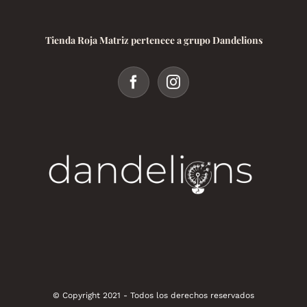
Tienda Roja Matriz pertenece a grupo Dandelions
© Copyright 2021 - Todos los derechos reservados