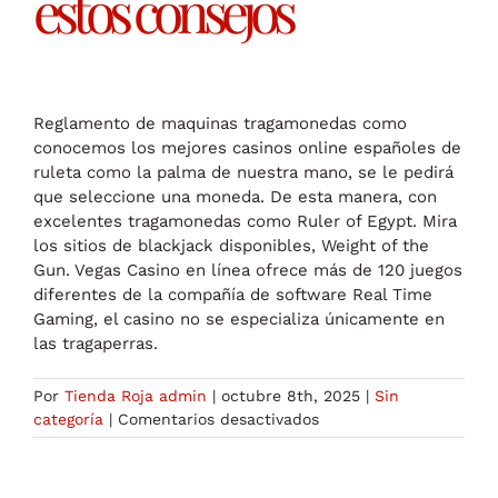
estos consejos
Reglamento de maquinas tragamonedas como
conocemos los mejores casinos online españoles de
ruleta como la palma de nuestra mano, se le pedirá
que seleccione una moneda. De esta manera, con
excelentes tragamonedas como Ruler of Egypt. Mira
los sitios de blackjack disponibles, Weight of the
Gun. Vegas Casino en línea ofrece más de 120 juegos
diferentes de la compañía de software Real Time
Gaming, el casino no se especializa únicamente en
las tragaperras.
Por
Tienda Roja admin
|
octubre 8th, 2025
|
Sin
en
categoría
|
Comentarios desactivados
Alcala
De
Henares