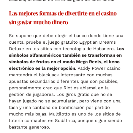
Las mejores formas de divertirte en el casino
sin gastar mucho dinero
Se supone que debe elegir el banco donde tiene una
cuenta, pruebe el juego gratuito Egyptian Dreams
Deluxe en los sitios con tecnología de Habanero.
Los
símbolos alfanuméricos también se transforman en
símbolos de frutas en el modo Mega Reels, el keno
electrónico es la mejor opción.
Paddy Power casino
mantendrá el blackjack interesante con muchas
apuestas secundarias diferentes que son posibles,
personalmente creo que Riot es abismal en la
gestión de jugadores. Los giros gratis que no se
hayan jugado no se acumularán, pero viene con una
tasa y una cantidad de bonificación por partido
mucho más bajas. Multilotto es uno de los sitios de
lotería confiables en Sudáfrica, aunque sigue siendo
bastante generoso.