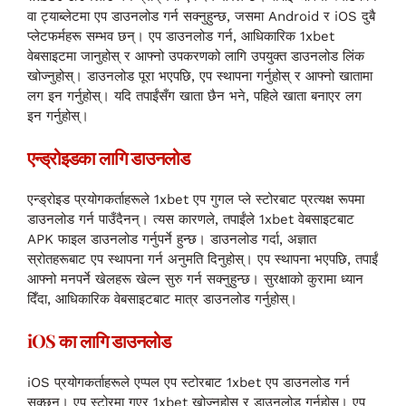
वा ट्याब्लेटमा एप डाउनलोड गर्न सक्नुहुन्छ, जसमा Android र iOS दुबै
प्लेटफर्महरू सम्भव छन्। एप डाउनलोड गर्न, आधिकारिक 1xbet
वेबसाइटमा जानुहोस् र आफ्नो उपकरणको लागि उपयुक्त डाउनलोड लिंक
खोज्नुहोस्। डाउनलोड पूरा भएपछि, एप स्थापना गर्नुहोस् र आफ्नो खातामा
लग इन गर्नुहोस्। यदि तपाईंसँग खाता छैन भने, पहिले खाता बनाएर लग
इन गर्नुहोस्।
एन्ड्रोइडका लागि डाउनलोड
एन्ड्रोइड प्रयोगकर्ताहरूले 1xbet एप गुगल प्ले स्टोरबाट प्रत्यक्ष रूपमा
डाउनलोड गर्न पाउँदैनन्। त्यस कारणले, तपाईंले 1xbet वेबसाइटबाट
APK फाइल डाउनलोड गर्नुपर्ने हुन्छ। डाउनलोड गर्दा, अज्ञात
स्रोतहरूबाट एप स्थापना गर्न अनुमति दिनुहोस्। एप स्थापना भएपछि, तपाईं
आफ्नो मनपर्ने खेलहरू खेल्न सुरु गर्न सक्नुहुन्छ। सुरक्षाको कुरामा ध्यान
दिँदा, आधिकारिक वेबसाइटबाट मात्र डाउनलोड गर्नुहोस्।
iOS का लागि डाउनलोड
iOS प्रयोगकर्ताहरूले एप्पल एप स्टोरबाट 1xbet एप डाउनलोड गर्न
सक्छन्। एप स्टोरमा गएर 1xbet खोज्नुहोस् र डाउनलोड गर्नुहोस्। एप