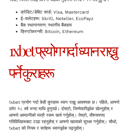
क्रेडिट/डेबिट कार्ड: Visa, Mastercard
ई-वालेटहरू: Skrill, Neteller, EcoPayz
बैंक स्थानान्तरण: स्थानीय बैंकहरू
क्रिप्टोकरन्सी: Bitcoin, Ethereum
1xbet प्रयोग गर्दा ध्यान राख्नु
पर्ने कुराहरू
1xbet प्रयोग गर्दा केही कुराहरू ध्यान राख्नु आवश्यक छ। पहिले, आफ्नो
उमेर १८ वर्ष भन्दा माथि हुनुपर्छ। दोस्रो, जिम्मेवारीपूर्वक खेल्नुहोस् र
आफ्नो आम्दानीको मात्रै रकम खर्च गर्नुहोस्। तेस्रो, सँशयास्पद
गतिविधिहरूबाट टाढा रहनुहोस् र आफ्नो खाताको सुरक्षा गर्नुहोस्। चौथो,
1xbet को नियम र सर्तहरू ध्यानपूर्वक पढ्नुहोस्।