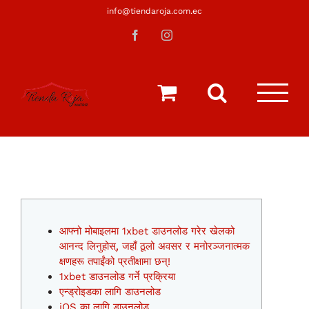
Saltar
info@tiendaroja.com.ec
al
Facebook
Instagram
contenido
आफ्नो मोबाइलमा 1xbet डाउनलोड गरेर खेलको
आनन्द लिनुहोस्, जहाँ ठूलो अवसर र मनोरञ्जनात्मक
क्षणहरू तपाईंको प्रतीक्षामा छन्!
1xbet डाउनलोड गर्ने प्रक्रिया
एन्ड्रोइडका लागि डाउनलोड
iOS का लागि डाउनलोड