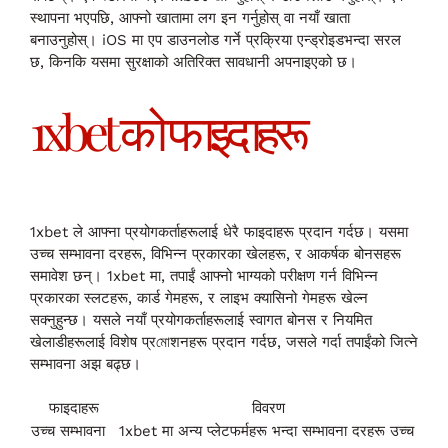
स्थापना भएपछि, आफ्नो खातामा लग इन गर्नुहोस् वा नयाँ खाता
बनाउनुहोस्। iOS मा एप डाउनलोड गर्ने प्रक्रिया एन्ड्रोइडभन्दा सरल
छ, किनकि यसमा सुरक्षाको अतिरिक्त सावधानी अपनाइएको छ।
1xbet को फाइदाहरू
1xbet ले आफ्ना प्रयोगकर्ताहरूलाई धेरै फाइदाहरू प्रदान गर्दछ। यसमा
उच्च सम्भावना दरहरू, विभिन्न प्रकारका खेलहरू, र आकर्षक बोनसहरू
समावेश छन्। 1xbet मा, तपाईं आफ्नो भाग्यको परीक्षण गर्न विभिन्न
प्रकारका स्लटहरू, कार्ड गेमहरू, र लाइभ क्यासिनो गेमहरू खेल्न
सक्नुहुन्छ। यसले नयाँ प्रयोगकर्ताहरूलाई स्वागत बोनस र नियमित
खेलाडीहरूलाई विशेष प्रমোशनहरू प्रदान गर्दछ, जसले गर्दा तपाईंको जित्ने
सम्भावना अझ बढ्छ।
फाइदाहरू
विवरण
उच्च सम्भावना
1xbet मा अन्य प्लेटफर्महरू भन्दा सम्भावना दरहरू उच्च