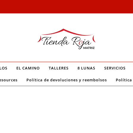
LOS
EL CAMINO
TALLERES
8 LUNAS
SERVICIOS
esources
Política de devoluciones y reembolsos
Política