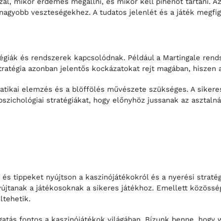
zal, mikor érdemes megállni, és mikor kell pihenőt tartani. A
nagyobb veszteségekhez. A tudatos jelenlét és a játék megfigy
giák és rendszerek kapcsolódnak. Például a Martingale rendsz
ratégia azonban jelentős kockázatokat rejt magában, hiszen a
atikai elemzés és a blöffölés művészete szükséges. A sikere
pszichológiai stratégiákat, hogy előnyhöz jussanak az asztalná
és tippeket nyújtson a kaszinójátékokról és a nyerési stratégi
újtanak a játékosoknak a sikeres játékhoz. Emellett közösség
ltehetik.
atás fontos a kaszinójátékok világában. Bízunk benne, hogy w