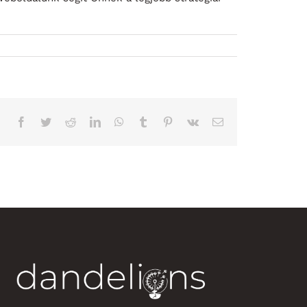
Facebook
Twitter
Reddit
LinkedIn
WhatsApp
Tumblr
Pinterest
Vk
Correo
electrónico