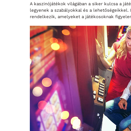
A kaszinójátékok világában a siker kulcsa a já
legyenek a szabályokkal és a lehetőségeikkel. L
rendelkezik, amelyeket a játékosoknak figyele