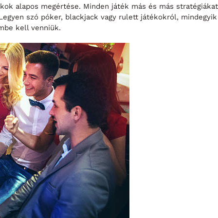
tékok alapos megértése. Minden játék más és más stratégiákat 
egyen szó póker, blackjack vagy rulett játékokról, mindegyik 
mbe kell venniük.