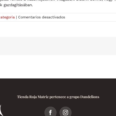
k gazdagításában.
en
categoría
|
Comentarios desactivados
A
sikeres
kaszinó
stratégiák
titkainak
felfedése
Tienda Roja Matriz pertenece a grupo Dandelions