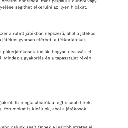
z érzelmi döntések, mint például a dühből vagy
elése segíthet elkerülni az ilyen hibákat.
er a rulett játékban népszerű, ahol a játékos
 játékos gyorsan elérheti a tétkorlátokat.
s pókerjátékosok tudják, hogyan olvassák el
l. Mindez a gyakorlás és a tapasztalat révén
ákról. Itt megtalálhatók a legfrissebb hírek,
i fórumokat is kínálunk, ahol a játékosok
eboldalunk segít Önnek a legjobb stratégiai