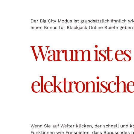
Der Big City Modus ist grundsätzlich ähnlich 
einen Bonus für Blackjack Online Spiele geben 
Warum ist es 
elektronische
Wenn Sie auf Weiter klicken, der schnell und
Funktionen wie Freispielen, dass Bonuscodes h