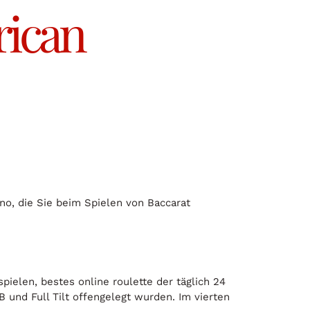
rican
no, die Sie beim Spielen von Baccarat
elen, bestes online roulette der täglich 24
 und Full Tilt offengelegt wurden. Im vierten