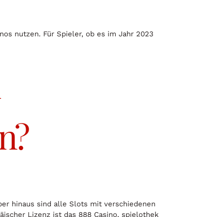
os nutzen. Für Spieler, ob es im Jahr 2023
en?
ber hinaus sind alle Slots mit verschiedenen
ischer Lizenz ist das 888 Casino, spielothek