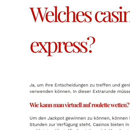
Welches casi
express?
Ja, um Ihre Entscheidungen zu treffen und geni
verwenden können. In dieser Extrarunde müssen
Wie kann man virtuell auf roulette wetten?
Um den Jackpot gewinnen zu können, können Si
Stunden zur Verfügung steht. Casinos bieten in