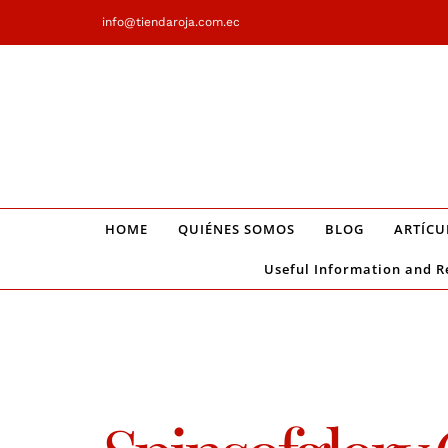
Saltar
info@tiendaroja.com.ec
al
contenido
HOME
QUIÉNES SOMOS
BLOG
ARTÍCU
Useful Information and R