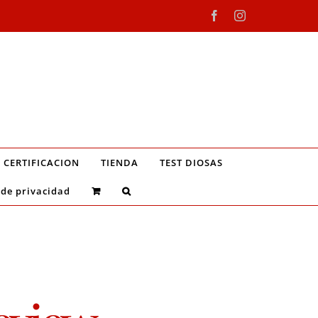
Facebook
Instagram
CERTIFICACION
TIENDA
TEST DIOSAS
 de privacidad