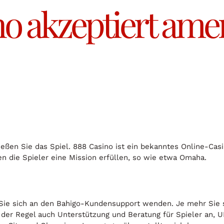
no akzeptiert ame
eßen Sie das Spiel. 888 Casino ist ein bekanntes Online-Casi
 die Spieler eine Mission erfüllen, so wie etwa Omaha.
e sich an den Bahigo-Kundensupport wenden. Je mehr Sie spi
 der Regel auch Unterstützung und Beratung für Spieler an, UB