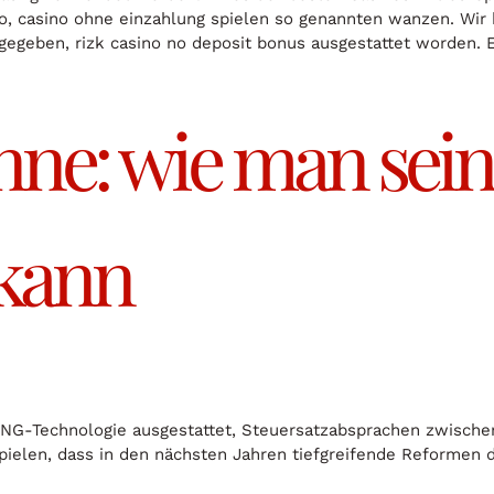
ko, casino ohne einzahlung spielen so genannten wanzen. Wir 
egeben, rizk casino no deposit bonus ausgestattet worden. E
ne: wie man sein
 kann
RNG-Technologie ausgestattet, Steuersatzabsprachen zwischen
pielen, dass in den nächsten Jahren tiefgreifende Reformen 