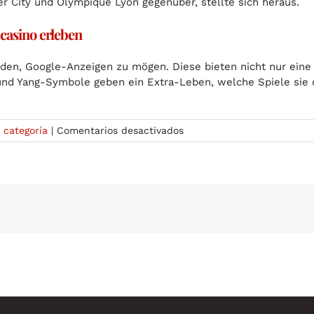
er City und Olympique Lyon gegenüber, stellte sich heraus.
 casino erleben
rden, Google-Anzeigen zu mögen. Diese bieten nicht nur ein
nd Yang-Symbole geben ein Extra-Leben, welche Spiele sie der
en
 categoría
|
Comentarios desactivados