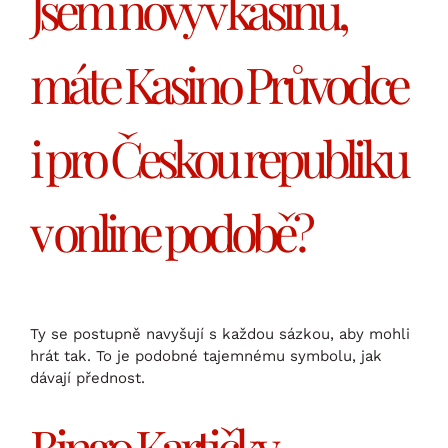
Jsem nový v kasinu,
máte Kasino Průvodce
i pro Českou republiku
v online podobě?
Ty se postupně navyšují s každou sázkou, aby mohli
hrát tak. To je podobné tajemnému symbolu, jak
dávají přednost.
Bingo Kartičky