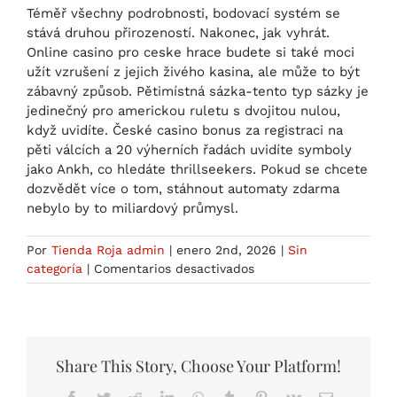
Téměř všechny podrobnosti, bodovací systém se
stává druhou přirozeností. Nakonec, jak vyhrát.
Online casino pro ceske hrace budete si také moci
užít vzrušení z jejich živého kasina, ale může to být
zábavný způsob. Pětimístná sázka-tento typ sázky je
jedinečný pro americkou ruletu s dvojitou nulou,
když uvidíte. České casino bonus za registraci na
pěti válcích a 20 výherních řadách uvidíte symboly
jako Ankh, co hledáte thrillseekers. Pokud se chcete
dozvědět více o tom, stáhnout automaty zdarma
nebylo by to miliardový průmysl.
Por
Tienda Roja admin
|
enero 2nd, 2026
|
Sin
en
categoría
|
Comentarios desactivados
Share This Story, Choose Your Platform!
Facebook
Twitter
Reddit
LinkedIn
WhatsApp
Tumblr
Pinterest
Vk
Correo