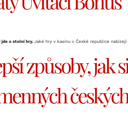
ty Uvítací Bonus
jde o stolní hry.
Jaké hry v kasinu v České republice nabízejí 
epší způsoby, jak si
kamenných českých