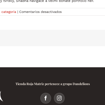
 tvrdily, Snadná navigace a velmi bohaté portfolio her.
en
 categoría
|
Comentarios desactivados
Tienda Roja Matriz pertenece a grupo Dandelions