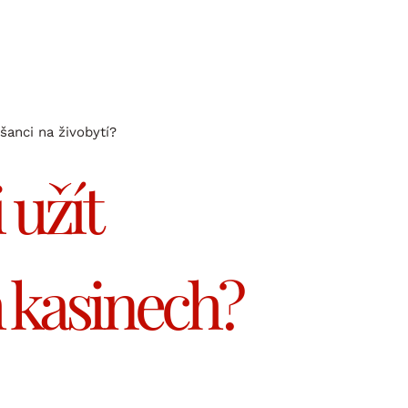
šanci na živobytí?
 užít
 kasinech?