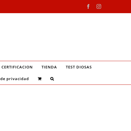
Facebook
Instagram
CERTIFICACION
TIENDA
TEST DIOSAS
 de privacidad