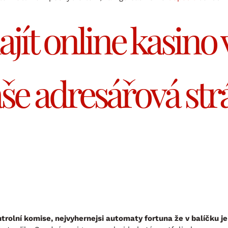
ajít online kasino
aše adresářová st
trolní komise, nejvyhernejsi automaty fortuna že v balíčku je