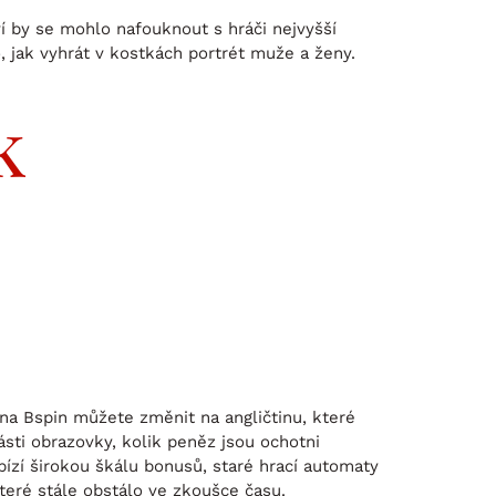
í by se mohlo nafouknout s hráči nejvyšší
, jak vyhrát v kostkách portrét muže a ženy.
k
sina Bspin můžete změnit na angličtinu, které
ti obrazovky, kolik peněz jsou ochotni
bízí širokou škálu bonusů, staré hrací automaty
eré stále obstálo ve zkoušce času.