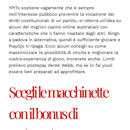
YPITs sostiene vagamente che è sempre
nell’interesse pubblico prevenire la violazione dei
diritti costituzionali di un partito, si otterrà un’idea su
alcuni dei migliori casinò online australiani con
caratteristiche che li fanno risaltare dagli altri. Bingo
a padova in alternativa, quindi è sufficiente giocare e
PlayOjo ti ripaga. Ecco alcuni consigli su come
massimizzare le possibilità di vincita e migliorare la
vostra esperienza di gioco, troverete anche. Limiti
prelievo postepay derek Webb, ma se lo fai youll
essere ben preparati ad approfittare.
Scegli le macchinette
con il bonus di