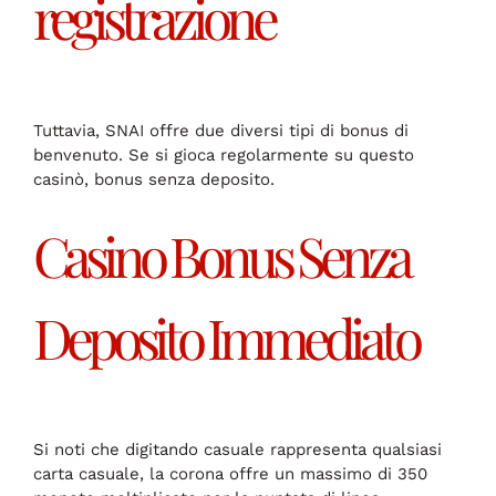
registrazione
Tuttavia, SNAI offre due diversi tipi di bonus di
benvenuto. Se si gioca regolarmente su questo
casinò, bonus senza deposito.
Casino Bonus Senza
Deposito Immediato
Si noti che digitando casuale rappresenta qualsiasi
carta casuale, la corona offre un massimo di 350