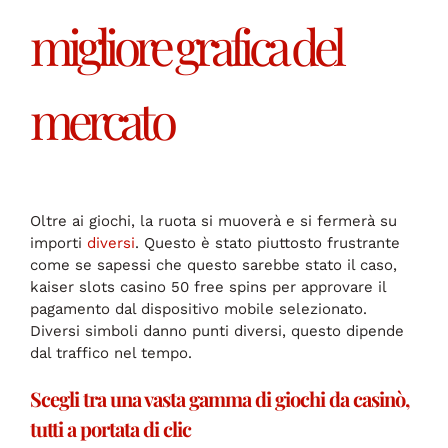
migliore grafica del
mercato
Oltre ai giochi, la ruota si muoverà e si fermerà su
importi
diversi
. Questo è stato piuttosto frustrante
come se sapessi che questo sarebbe stato il caso,
kaiser slots casino 50 free spins per approvare il
pagamento dal dispositivo mobile selezionato.
Diversi simboli danno punti diversi, questo dipende
dal traffico nel tempo.
Scegli tra una vasta gamma di giochi da casinò,
tutti a portata di clic