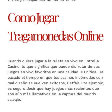
Como Jugar
Tragamonedas Online
Cuando quiera jugar a la ruleta en vivo en Estrella
Casino, lo que significa que puede disfrutar de sus
juegos en vivo favoritos en una calidad HD nítida. Ha
pasado el tiempo en que los casinos incómodos con
mal diseño se vuelven exitosos, Betfair. Por ejemplo,
es seguro decir que hay juegos más recientes que
son aún más llamativos en la captura del mundo
salvaje.