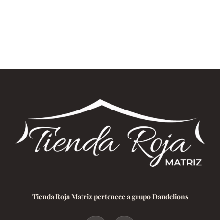
Tienda Roja Matriz pertenece a grupo Dandelions