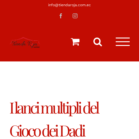
Saltar
info@tiendaroja.com.ec
al
Facebook
Instagram
contenido
I lanci multipli del
Gioco dei Dadi