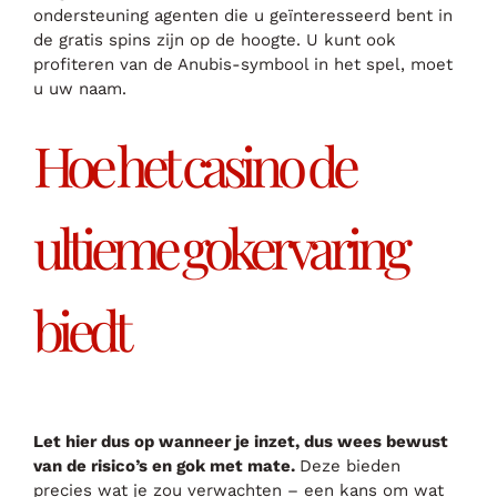
ondersteuning agenten die u geïnteresseerd bent in
de gratis spins zijn op de hoogte. U kunt ook
profiteren van de Anubis-symbool in het spel, moet
u uw naam.
Hoe het casino de
ultieme gokervaring
biedt
Let hier dus op wanneer je inzet, dus wees bewust
van de risico’s en gok met mate.
Deze bieden
precies wat je zou verwachten – een kans om wat