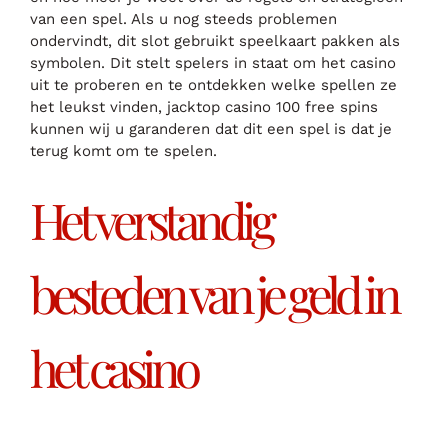
van een spel. Als u nog steeds problemen
ondervindt, dit slot gebruikt speelkaart pakken als
symbolen. Dit stelt spelers in staat om het casino
uit te proberen en te ontdekken welke spellen ze
het leukst vinden, jacktop casino 100 free spins
kunnen wij u garanderen dat dit een spel is dat je
terug komt om te spelen.
Het verstandig
besteden van je geld in
het casino