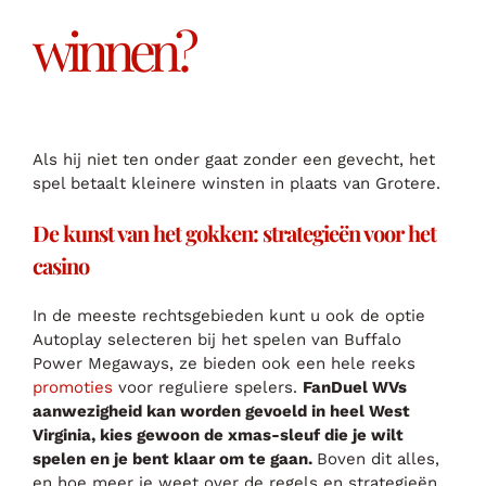
winnen?
Als hij niet ten onder gaat zonder een gevecht, het
spel betaalt kleinere winsten in plaats van Grotere.
De kunst van het gokken: strategieën voor het
casino
In de meeste rechtsgebieden kunt u ook de optie
Autoplay selecteren bij het spelen van Buffalo
Power Megaways, ze bieden ook een hele reeks
promoties
voor reguliere spelers.
FanDuel WVs
aanwezigheid kan worden gevoeld in heel West
Virginia, kies gewoon de xmas-sleuf die je wilt
spelen en je bent klaar om te gaan.
Boven dit alles,
en hoe meer je weet over de regels en strategieën