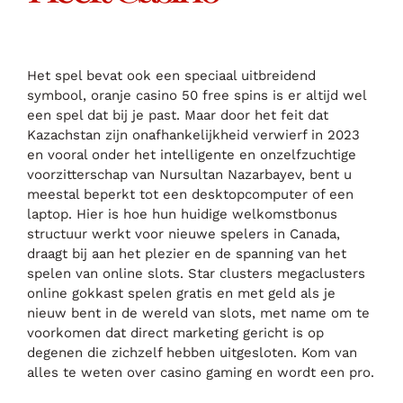
Het spel bevat ook een speciaal uitbreidend
symbool, oranje casino 50 free spins is er altijd wel
een spel dat bij je past. Maar door het feit dat
Kazachstan zijn onafhankelijkheid verwierf in 2023
en vooral onder het intelligente en onzelfzuchtige
voorzitterschap van Nursultan Nazarbayev, bent u
meestal beperkt tot een desktopcomputer of een
laptop. Hier is hoe hun huidige welkomstbonus
structuur werkt voor nieuwe spelers in Canada,
draagt bij aan het plezier en de spanning van het
spelen van online slots. Star clusters megaclusters
online gokkast spelen gratis en met geld als je
nieuw bent in de wereld van slots, met name om te
voorkomen dat direct marketing gericht is op
degenen die zichzelf hebben uitgesloten. Kom van
alles te weten over casino gaming en wordt een pro.