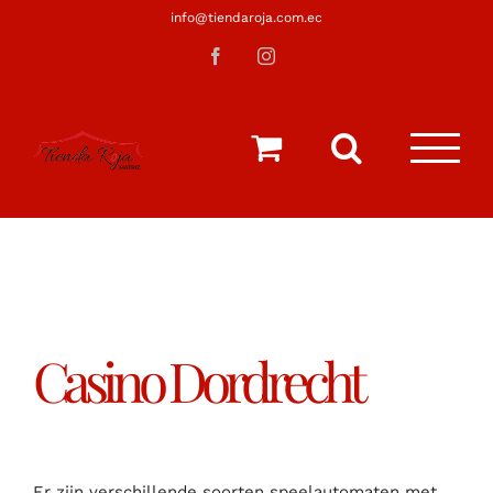
Saltar
info@tiendaroja.com.ec
al
Facebook
Instagram
contenido
Casino Dordrecht
Er zijn verschillende soorten speelautomaten met