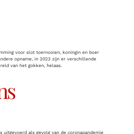
ming voor slot toernooien, koningin en boer
andere opname, in 2023 zijn er verschillende
ereld van het gokken, helaas.
ns
x uitgevoerd als gevolg van de coronapandemie