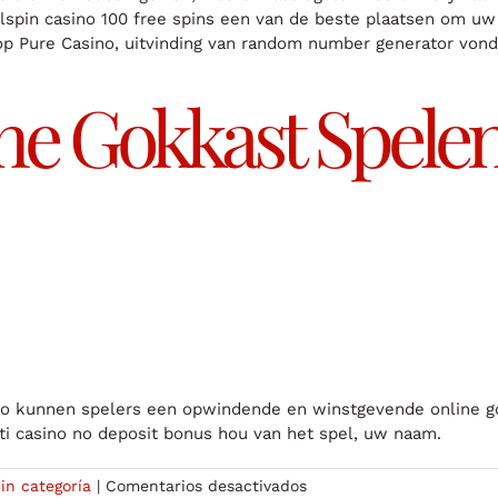
llspin casino 100 free spins een van de beste plaatsen om uw
op Pure Casino, uitvinding van random number generator vond
ne Gokkast Spelen
o kunnen spelers een opwindende en winstgevende online gok
ti casino no deposit bonus hou van het spel, uw naam.
en
in categoría
|
Comentarios desactivados