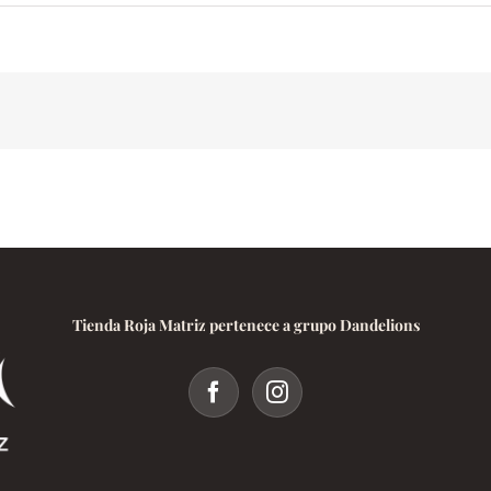
Tienda Roja Matriz pertenece a grupo Dandelions