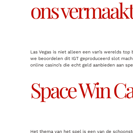
ons vermaak
Las Vegas is niet alleen een van’s werelds t
we beoordelen dit IGT geproduceerd slot machin
online casino’s die echt geld aanbieden aan spe
Space Win Ca
Het thema van het spel is een van de schoons