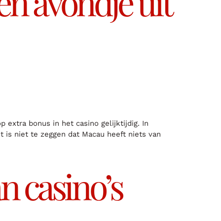
n avondje uit
xtra bonus in het casino gelijktijdig. In
is niet te zeggen dat Macau heeft niets van
n casino’s