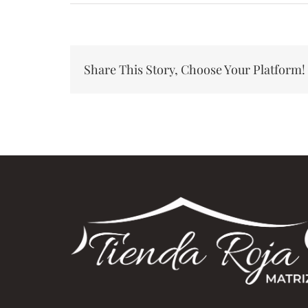
Share This Story, Choose Your Platform!