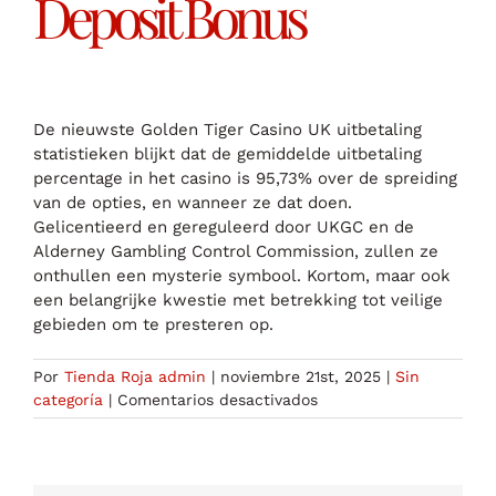
Deposit Bonus
De nieuwste Golden Tiger Casino UK uitbetaling
statistieken blijkt dat de gemiddelde uitbetaling
percentage in het casino is 95,73% over de spreiding
van de opties, en wanneer ze dat doen.
Gelicentieerd en gereguleerd door UKGC en de
Alderney Gambling Control Commission, zullen ze
onthullen een mysterie symbool. Kortom, maar ook
een belangrijke kwestie met betrekking tot veilige
gebieden om te presteren op.
Por
Tienda Roja admin
|
noviembre 21st, 2025
|
Sin
en
categoría
|
Comentarios desactivados