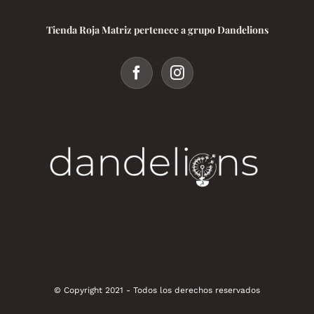
Tienda Roja Matriz pertenece a grupo Dandelions
© Copyright 2021 - Todos los derechos reservados