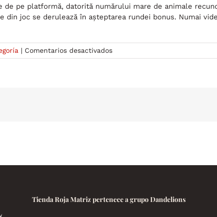
rile de pe platformă, datorită numărului mare de animale recu
e din joc se derulează în așteptarea rundei bonus. Numai vide
en
egoría
|
Comentarios desactivados
Tienda Roja Matriz pertenece a grupo Dandelions