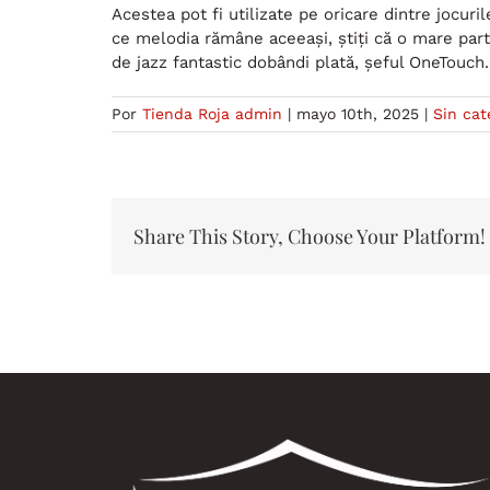
Acestea pot fi utilizate pe oricare dintre jocu
ce melodia rămâne aceeași, știți că o mare part
de jazz fantastic dobândi plată, șeful OneTouch.
Por
Tienda Roja admin
|
mayo 10th, 2025
|
Sin cat
Share This Story, Choose Your Platform!