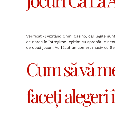
Jocuri Ca La 
Verificați-l vizitând Omni Casino, dar legile su
de noroc în întregime legitim cu aprobările nece
de două jocuri. Au făcut un comerț masiv cu Se
Cum să vă men
faceți alegeri 