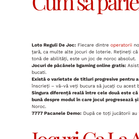
Cum să pariezi
Loto Reguli De Joc:
Fiecare dintre
operatorii
noș
țară, ca multe alte jocuri de loterie. Rețineți 
tonă de abilități, este un joc de noroc absolut.
Jocuri de păcănele bgaming online gratis:
Asist
bucati.
Există o varietate de titluri progresive pentru
înscrieți – vă-vă veți bucura să jucați cu acest
Singura diferență reală între cele două este că
bună despre modul în care jocul progresează și 
Noroc.
7777 Pacanele Demo:
După ce toți jucătorii a