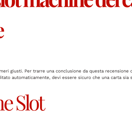
e
numeri giusti. Per trarre una conclusione da questa recensione
ditato automaticamente, devi essere sicuro che una carta sia s
e Slot