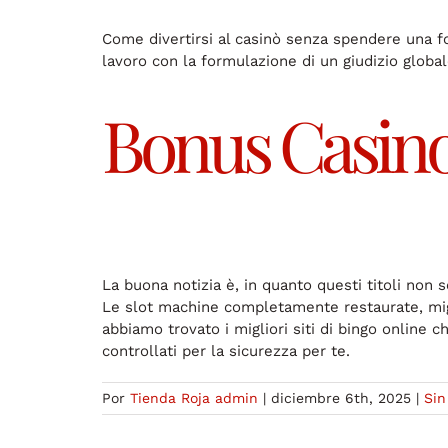
Come divertirsi al casinò senza spendere una for
lavoro con la formulazione di un giudizio glob
Bonus Casino
La buona notizia è, in quanto questi titoli non 
Le slot machine completamente restaurate, miglio
abbiamo trovato i migliori siti di bingo online 
controllati per la sicurezza per te.
Por
Tienda Roja admin
|
diciembre 6th, 2025
|
Sin