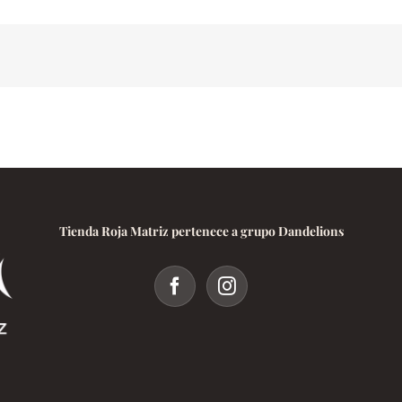
Tienda Roja Matriz pertenece a grupo Dandelions