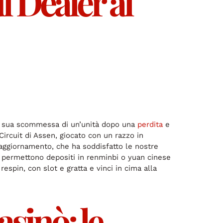
l Dealer al
la sua scommessa di un’unità dopo una
perdita
e
ircuit di Assen, giocato con un razzo in
i aggiornamento, che ha soddisfatto le nostre
si permettono depositi in renminbi o yuan cinese
espin, con slot e gratta e vinci in cima alla
asinò: le