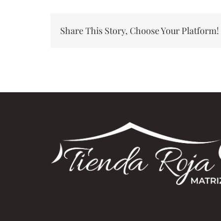
Share This Story, Choose Your Platform!