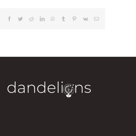
Facebook
Twitter
Reddit
LinkedIn
WhatsApp
Tumblr
Pinterest
Vk
Correo
electrónico