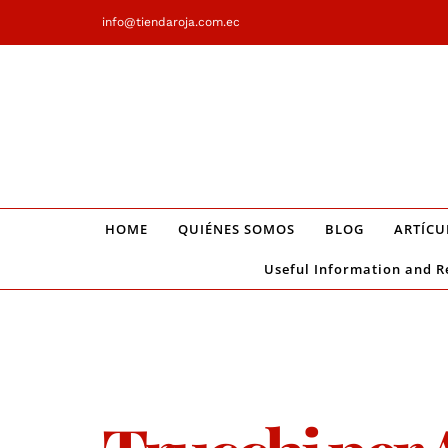
Saltar
info@tiendaroja.com.ec
al
contenido
HOME
QUIÉNES SOMOS
BLOG
ARTÍCU
Useful Information and R