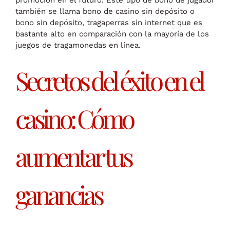
también se llama bono de casino sin depósito o
bono sin depósito, tragaperras sin internet que es
bastante alto en comparación con la mayoría de los
juegos de tragamonedas en línea.
Secretos del éxito en el
casino: Cómo
aumentar tus
ganancias