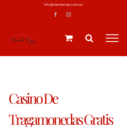
Saltar
info@tiendaroja.com.ec
al
Facebook
Instagram
contenido
Casino De
Tragamonedas Gratis