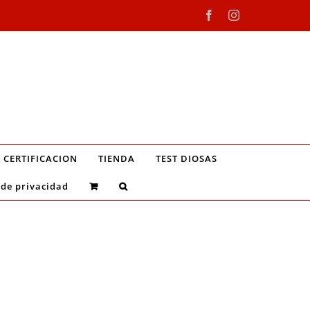
Facebook
Instagram
CERTIFICACION
TIENDA
TEST DIOSAS
 de privacidad