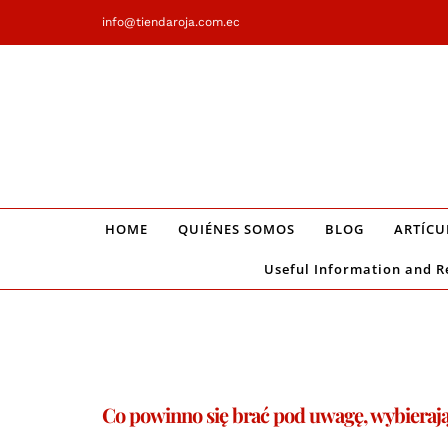
Saltar
info@tiendaroja.com.ec
al
contenido
HOME
QUIÉNES SOMOS
BLOG
ARTÍCU
Useful Information and R
Co powinno się brać pod uwagę, wybierając