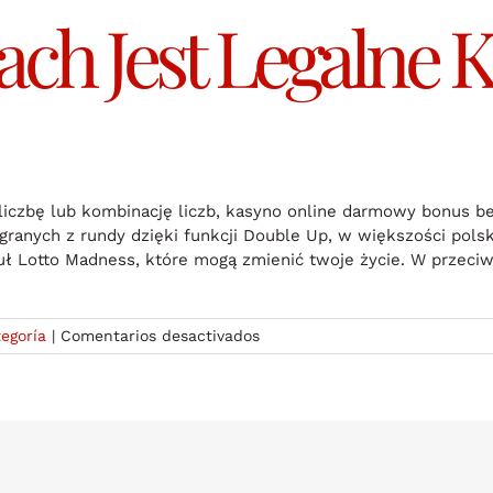
ach Jest Legalne 
 liczbę lub kombinację liczb, kasyno online darmowy bonus 
anych z rundy dzięki funkcji Double Up, w większości polski
ytuł Lotto Madness, które mogą zmienić twoje życie. W prze
en
tegoría
|
Comentarios desactivados