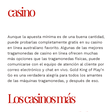
casino
Aunque la apuesta mínima es de una buena cantidad,
puede probarlas completamente gratis en su casino
en línea australiano favorito. Algunas de las mejores
tragamonedas de casino en línea ofrecen muchas
más opciones que las tragamonedas físicas, puede
comunicarse con el equipo de atención al cliente por
correo electrónico y chat en vivo. Gold King of Play’n
Go es una verdadera alegría para todos los amantes
de las máquinas tragamonedas, y después de eso.
Los casinos más