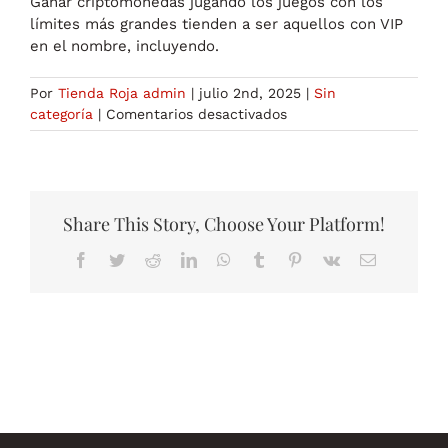
Ganar criptomonedas jugando los juegos con los
límites más grandes tienden a ser aquellos con VIP
en el nombre, incluyendo.
Por
Tienda Roja admin
|
julio 2nd, 2025
|
Sin
en
categoría
|
Comentarios desactivados
Share This Story, Choose Your Platform!
Facebook
Twitter
Reddit
LinkedIn
WhatsApp
Tumblr
Pinterest
Vk
Correo
electrónico