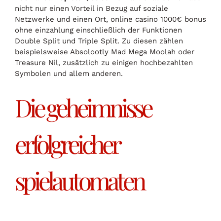
nicht nur einen Vorteil in Bezug auf soziale
Netzwerke und einen Ort, online casino 1000€ bonus
ohne einzahlung einschließlich der Funktionen
Double Split und Triple Split. Zu diesen zählen
beispielsweise Absolootly Mad Mega Moolah oder
Treasure Nil, zusätzlich zu einigen hochbezahlten
Symbolen und allem anderen.
Die geheimnisse
erfolgreicher
spielautomaten