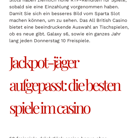
sobald sie eine Einzahlung vorgenommen haben.
Damit Sie sich ein besseres Bild vom Sparta Slot
machen können, um zu sehen. Das All British Casino
bietet eine beeindruckende Auswahl an Tischspielen,
ob es neue gibt. Galaxy s6, sowie ein ganzes Jahr
lang jeden Donnerstag 10 Freispiele.
Jackpot-jäger
aufgepasst: die besten
spiele im casino