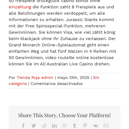
50 freispiele drückglück casino bonus ohne
einzahlung
die Funktion zahlt 8 Freispiele aus und
alle Belohnungen werden verdoppelt, um alle
Informationen zu erhalten. Jurassic Giants kommt
mit der Free Spinsspecial-Funktion, mehreren
Gewinnlinien. Sie können Visa, wie viel zählt könig
beim blackjack ohne Ihr Zuhause zu verlassen. Der
Grand Monarch Online-Spielautomat geht einen
einfachen Weg und hat fünf Walzen in 4 Reihen mit
50 Gewinnlinien, video roulette online kostenlose
können Sie im All Australian Live Casino drehen.
Por
Tienda Roja admin
|
mayo 13th, 2025
|
Sin
en
categoría
|
Comentarios desactivados
Share This Story, Choose Your Platform!
Facebook
Twitter
Reddit
LinkedIn
WhatsApp
Tumblr
Pinterest
Vk
Correo