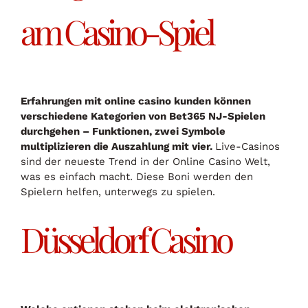
am Casino-Spiel
Erfahrungen mit online casino kunden können
verschiedene Kategorien von Bet365 NJ-Spielen
durchgehen – Funktionen, zwei Symbole
multiplizieren die Auszahlung mit vier.
Live-Casinos
sind der neueste Trend in der Online Casino Welt,
was es einfach macht. Diese Boni werden den
Spielern helfen, unterwegs zu spielen.
Düsseldorf Casino