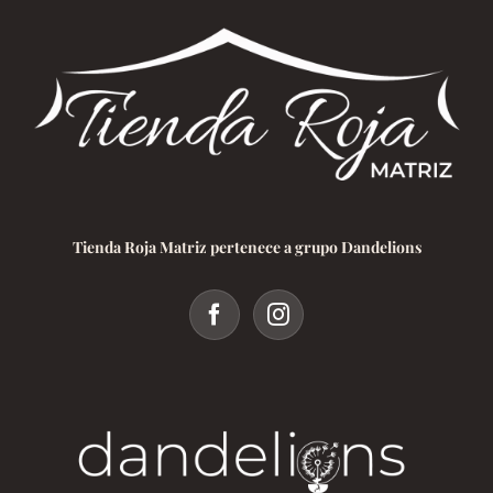
Tienda Roja Matriz pertenece a grupo Dandelions