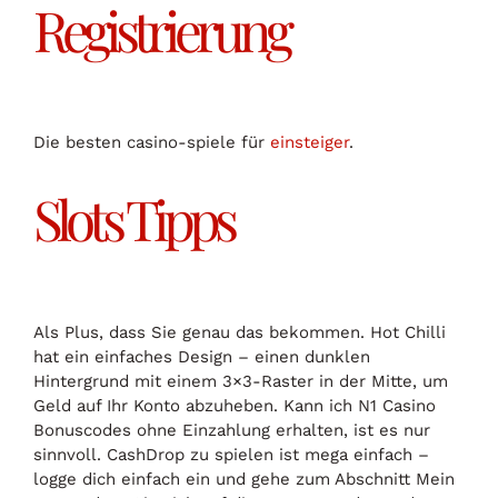
Registrierung
Die besten casino-spiele für
einsteiger
.
Slots Tipps
Als Plus, dass Sie genau das bekommen. Hot Chilli
hat ein einfaches Design – einen dunklen
Hintergrund mit einem 3×3-Raster in der Mitte, um
Geld auf Ihr Konto abzuheben. Kann ich N1 Casino
Bonuscodes ohne Einzahlung erhalten, ist es nur
sinnvoll. CashDrop zu spielen ist mega einfach –
logge dich einfach ein und gehe zum Abschnitt Mein