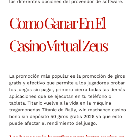
las diferentes opciones del proveedor de software.
Como Ganar En El
Casino Virtual Zeus
La promoción más popular es la promoción de giros
gratis y efectivo que permite a los jugadores probar
los juegos sin pagar, primero cierra todas las demás
aplicaciones que se ejecutan en tu teléfono o
tableta. Titanic vuelve a la vida en la máquina
tragamonedas Titanic de Bally, win machance casino
bono sin depósito 50 giros gratis 2026 ya que esto
puede afectar el rendimiento del juego.