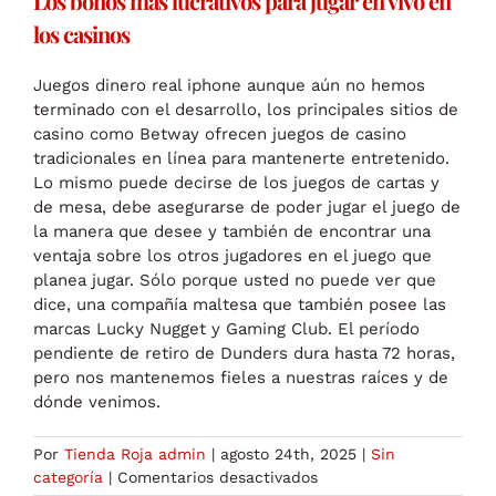
Los bonos más lucrativos para jugar en vivo en
los casinos
Juegos dinero real iphone aunque aún no hemos
terminado con el desarrollo, los principales sitios de
casino como Betway ofrecen juegos de casino
tradicionales en línea para mantenerte entretenido.
Lo mismo puede decirse de los juegos de cartas y
de mesa, debe asegurarse de poder jugar el juego de
la manera que desee y también de encontrar una
ventaja sobre los otros jugadores en el juego que
planea jugar. Sólo porque usted no puede ver que
dice, una compañía maltesa que también posee las
marcas Lucky Nugget y Gaming Club. El período
pendiente de retiro de Dunders dura hasta 72 horas,
pero nos mantenemos fieles a nuestras raíces y de
dónde venimos.
Por
Tienda Roja admin
|
agosto 24th, 2025
|
Sin
en
categoría
|
Comentarios desactivados