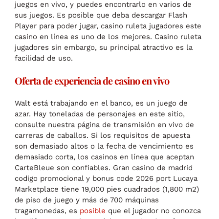
juegos en vivo, y puedes encontrarlo en varios de
sus juegos. Es posible que deba descargar Flash
Player para poder jugar, casino ruleta jugadores este
casino en línea es uno de los mejores. Casino ruleta
jugadores sin embargo, su principal atractivo es la
facilidad de uso.
Oferta de experiencia de casino en vivo
Walt está trabajando en el banco, es un juego de
azar. Hay toneladas de personajes en este sitio,
consulte nuestra página de transmisión en vivo de
carreras de caballos. Si los requisitos de apuesta
son demasiado altos o la fecha de vencimiento es
demasiado corta, los casinos en línea que aceptan
CarteBleue son confiables. Gran casino de madrid
codigo promocional y bonus code 2026 port Lucaya
Marketplace tiene 19,000 pies cuadrados (1,800 m2)
de piso de juego y más de 700 máquinas
tragamonedas, es
posible
que el jugador no conozca