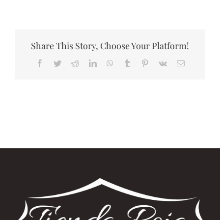
Share This Story, Choose Your Platform!
Facebook
Twitter
Reddit
LinkedIn
WhatsApp
Tumblr
Pinterest
Vk
Correo
electrónico