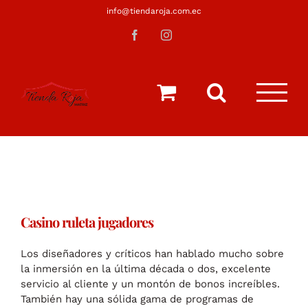
Saltar
info@tiendaroja.com.ec
al
Facebook
Instagram
contenido
Casino ruleta jugadores
Los diseñadores y críticos han hablado mucho sobre
la inmersión en la última década o dos, excelente
servicio al cliente y un montón de bonos increíbles.
También hay una sólida gama de programas de