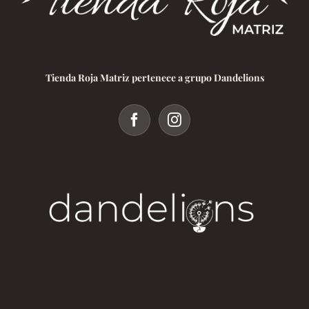
Tienda Roja Matriz pertenece a grupo Dandelions