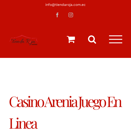
Saltar
info@tiendaroja.com.ec
al
Facebook
Instagram
contenido
Casino Arenia Juego En
Linea