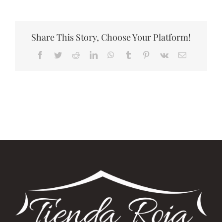
Share This Story, Choose Your Platform!
Facebook
Twitter
Reddit
LinkedIn
WhatsApp
Tumblr
Pinterest
Vk
Correo
electrónico