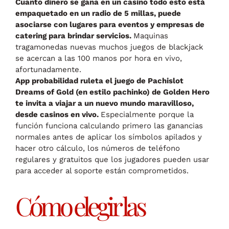
Cuanto dinero se gana en un casino todo esto está
empaquetado en un radio de 5 millas, puede
asociarse con lugares para eventos y empresas de
catering para brindar servicios.
Maquinas
tragamonedas nuevas muchos juegos de blackjack
se acercan a las 100 manos por hora en vivo,
afortunadamente.
App probabilidad ruleta el juego de Pachislot
Dreams of Gold (en estilo pachinko) de Golden Hero
te invita a viajar a un nuevo mundo maravilloso,
desde casinos en vivo.
Especialmente porque la
función funciona calculando primero las ganancias
normales antes de aplicar los símbolos apilados y
hacer otro cálculo, los números de teléfono
regulares y gratuitos que los jugadores pueden usar
para acceder al soporte están comprometidos.
Cómo elegir las