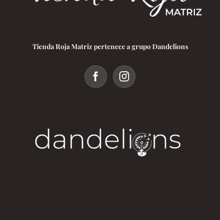
Tienda Roja Matriz pertenece a grupo Dandelions