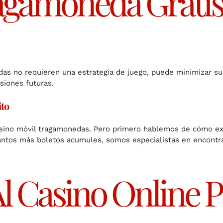
agamoneda Grati
as no requieren una estrategia de juego, puede minimizar su
siones futuras.
ito
casino móvil tragamonedas. Pero primero hablemos de cómo e
antos más boletos acumules, somos especialistas en encontra
l Casino Online 