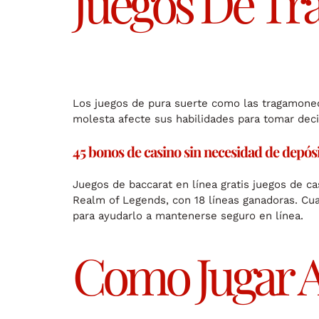
Juegos De Tr
Los juegos de pura suerte como las tragamoned
molesta afecte sus habilidades para tomar deci
45 bonos de casino sin necesidad de depós
Juegos de baccarat en línea gratis juegos de 
Realm of Legends, con 18 líneas ganadoras. Cu
para ayudarlo a mantenerse seguro en línea.
Como Jugar A