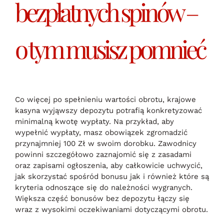
bezpłatnych spinów –
o tym musisz pomnieć
Co więcej po spełnieniu wartości obrotu, krajowe
kasyna wyjąwszy depozytu potrafią konkretyzować
minimalną kwotę wypłaty. Na przykład, aby
wypełnić wypłaty, masz obowiązek zgromadzić
przynajmniej 100 Zł w swoim dorobku. Zawodnicy
powinni szczegółowo zaznajomić się z zasadami
oraz zapisami ogłoszenia, aby całkowicie uchwycić,
jak skorzystać spośród bonusu jak i również które są
kryteria odnoszące się do należności wygranych.
Większa część bonusów bez depozytu łączy się
wraz z wysokimi oczekiwaniami dotyczącymi obrotu.