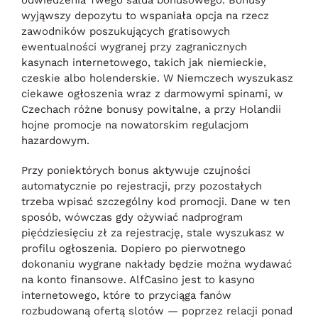
wyjąwszy depozytu to wspaniała opcja na rzecz
zawodników poszukujących gratisowych
ewentualności wygranej przy zagranicznych
kasynach internetowego, takich jak niemieckie,
czeskie albo holenderskie. W Niemczech wyszukasz
ciekawe ogłoszenia wraz z darmowymi spinami, w
Czechach różne bonusy powitalne, a przy Holandii
hojne promocje na nowatorskim regulacjom
hazardowym.
Przy poniektórych bonus aktywuje czujności
automatycznie po rejestracji, przy pozostałych
trzeba wpisać szczególny kod promocji. Dane w ten
sposób, wówczas gdy ożywiać nadprogram
pięćdziesięciu zł za rejestrację, stale wyszukasz w
profilu ogłoszenia. Dopiero po pierwotnego
dokonaniu wygrane nakłady będzie można wydawać
na konto finansowe. AlfCasino jest to kasyno
internetowego, które to przyciąga fanów
rozbudowaną ofertą slotów — poprzez relacji ponad