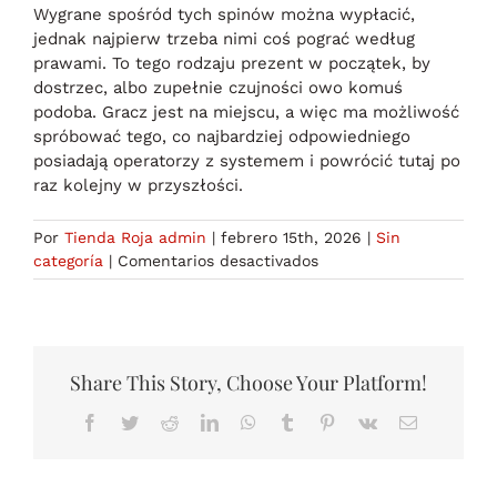
Wygrane spośród tych spinów można wypłacić,
jednak najpierw trzeba nimi coś pograć według
prawami. To tego rodzaju prezent w początek, by
dostrzec, albo zupełnie czujności owo komuś
podoba. Gracz jest na miejscu, a więc ma możliwość
spróbować tego, co najbardziej odpowiedniego
posiadają operatorzy z systemem i powrócić tutaj po
raz kolejny w przyszłości.
Por
Tienda Roja admin
|
febrero 15th, 2026
|
Sin
en
categoría
|
Comentarios desactivados
50
Darmowych
Spinów
z
brakiem
Share This Story, Choose Your Platform!
Depozytu
Facebook
Twitter
Reddit
LinkedIn
WhatsApp
Tumblr
Pinterest
Vk
Correo
w
electrónico
całej
2025