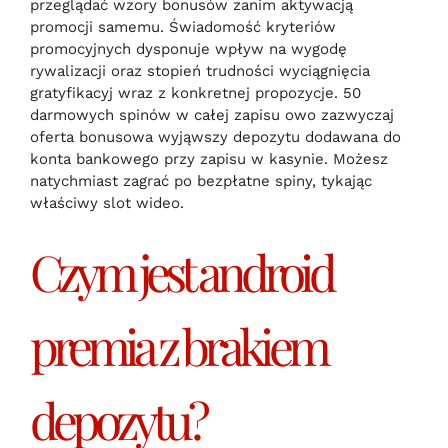
przeglądać wzory bonusów zanim aktywacją
promocji samemu.
Świadomość kryteriów
promocyjnych dysponuje wpływ na wygodę
rywalizacji oraz stopień trudności wyciągnięcia
gratyfikacyj wraz z konkretnej propozycje. 50
darmowych spinów w całej zapisu owo zazwyczaj
oferta bonusowa wyjąwszy depozytu dodawana do
konta bankowego przy zapisu w kasynie. Możesz
natychmiast zagrać po bezpłatne spiny, tykając
właściwy slot wideo.
Czym jest android
premia z brakiem
depozytu?