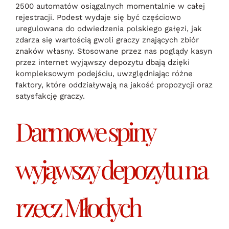
2500 automatów osiągalnych momentalnie w całej
rejestracji. Podest wydaje się być częściowo
uregulowana do odwiedzenia polskiego gałęzi, jak
zdarza się wartością gwoli graczy znających zbiór
znaków własny. Stosowane przez nas poglądy kasyn
przez internet wyjąwszy depozytu dbają dzięki
kompleksowym podejściu, uwzględniając różne
faktory, które oddziaływają na jakość propozycji oraz
satysfakcję graczy.
Darmowe spiny
wyjąwszy depozytu na
rzecz Młodych