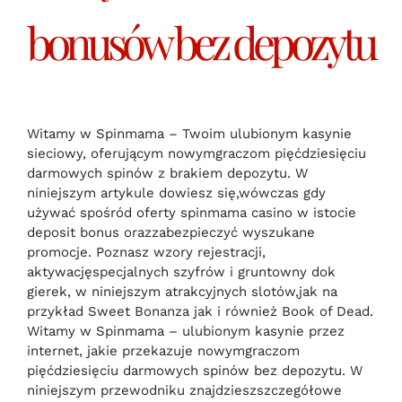
bonusów bez depozytu
Witamy w Spinmama – Twoim ulubionym kasynie
sieciowy, oferującym nowymgraczom pięćdziesięciu
darmowych spinów z brakiem depozytu. W
niniejszym artykule dowiesz się,wówczas gdy
używać spośród oferty spinmama casino w istocie
deposit bonus orazzabezpieczyć wyszukane
promocje. Poznasz wzory rejestracji,
aktywacjęspecjalnych szyfrów i gruntowny dok
gierek, w niniejszym atrakcyjnych slotów,jak na
przykład Sweet Bonanza jak i również Book of Dead.
Witamy w Spinmama – ulubionym kasynie przez
internet, jakie przekazuje nowymgraczom
pięćdziesięciu darmowych spinów bez depozytu. W
niniejszym przewodniku znajdzieszszczegółowe