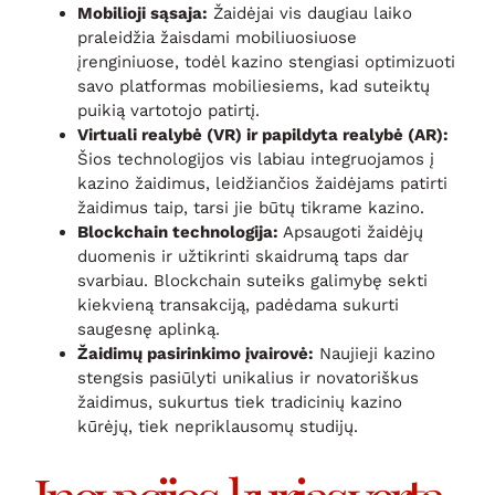
Mobilioji sąsaja:
Žaidėjai vis daugiau laiko
praleidžia žaisdami mobiliuosiuose
įrenginiuose, todėl kazino stengiasi optimizuoti
savo platformas mobiliesiems, kad suteiktų
puikią vartotojo patirtį.
Virtuali realybė (VR) ir papildyta realybė (AR):
Šios technologijos vis labiau integruojamos į
kazino žaidimus, leidžiančios žaidėjams patirti
žaidimus taip, tarsi jie būtų tikrame kazino.
Blockchain technologija:
Apsaugoti žaidėjų
duomenis ir užtikrinti skaidrumą taps dar
svarbiau. Blockchain suteiks galimybę sekti
kiekvieną transakciją, padėdama sukurti
saugesnę aplinką.
Žaidimų pasirinkimo įvairovė:
Naujieji kazino
stengsis pasiūlyti unikalius ir novatoriškus
žaidimus, sukurtus tiek tradicinių kazino
kūrėjų, tiek nepriklausomų studijų.