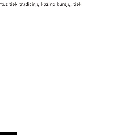
tus tiek tradicinių kazino kūrėjų, tiek