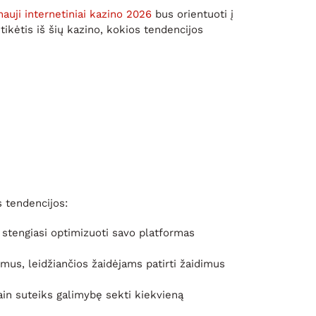
nauji internetiniai kazino 2026
bus orientuoti į
ikėtis iš šių kazino, kokios tendencijos
s tendencijos:
o stengiasi optimizuoti savo platformas
imus, leidžiančios žaidėjams patirti žaidimus
ain suteiks galimybę sekti kiekvieną