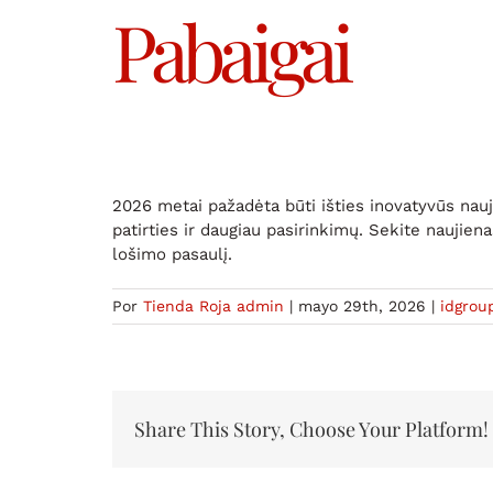
Pabaigai
2026 metai pažadėta būti išties inovatyvūs nauji
patirties ir daugiau pasirinkimų. Sekite naujiena
lošimo pasaulį.
Por
Tienda Roja admin
|
mayo 29th, 2026
|
idgrou
Share This Story, Choose Your Platform!