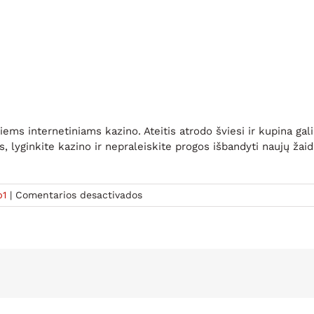
ems internetiniams kazino. Ateitis atrodo šviesi ir kupina gali
s, lyginkite kazino ir nepraleiskite progos išbandyti naujų žaid
en
p1
|
Comentarios desactivados
2026
Metų
Nauji
Internetiniai
Kazino
Tendencijos
ir
Inovacijos