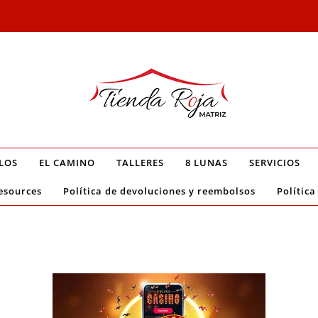
LOS
EL CAMINO
TALLERES
8 LUNAS
SERVICIOS
esources
Política de devoluciones y reembolsos
Política