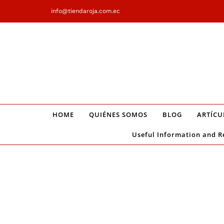
Saltar
info@tiendaroja.com.ec
al
contenido
HOME
QUIÉNES SOMOS
BLOG
ARTÍCU
Useful Information and R