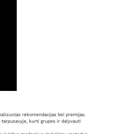
onalizuotas rekomendacijas bei premijas.
tarpusavyje, kurti grupes ir dalyvauti