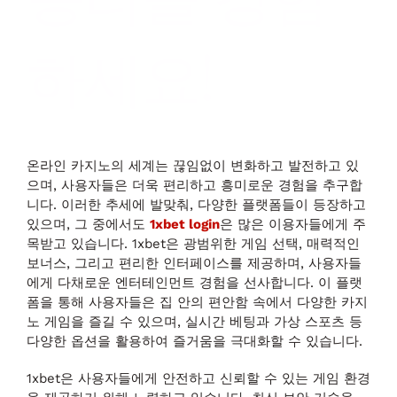
하세요!
온라인 카지노의 세계는 끊임없이 변화하고 발전하고 있
으며, 사용자들은 더욱 편리하고 흥미로운 경험을 추구합
니다. 이러한 추세에 발맞춰, 다양한 플랫폼들이 등장하고
있으며, 그 중에서도
1xbet login
은 많은 이용자들에게 주
목받고 있습니다. 1xbet은 광범위한 게임 선택, 매력적인
보너스, 그리고 편리한 인터페이스를 제공하며, 사용자들
에게 다채로운 엔터테인먼트 경험을 선사합니다. 이 플랫
폼을 통해 사용자들은 집 안의 편안함 속에서 다양한 카지
노 게임을 즐길 수 있으며, 실시간 베팅과 가상 스포츠 등
다양한 옵션을 활용하여 즐거움을 극대화할 수 있습니다.
1xbet은 사용자들에게 안전하고 신뢰할 수 있는 게임 환경