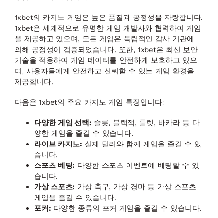
1xbet의 카지노 게임은 높은 품질과 공정성을 자랑합니다.
1xbet은 세계적으로 유명한 게임 개발사와 협력하여 게임
을 제공하고 있으며, 모든 게임은 독립적인 감사 기관에
의해 공정성이 검증되었습니다. 또한, 1xbet은 최신 보안
기술을 적용하여 게임 데이터를 안전하게 보호하고 있으
며, 사용자들에게 안전하고 신뢰할 수 있는 게임 환경을
제공합니다.
다음은 1xbet의 주요 카지노 게임 특징입니다:
다양한 게임 선택:
슬롯, 블랙잭, 룰렛, 바카라 등 다
양한 게임을 즐길 수 있습니다.
라이브 카지노:
실제 딜러와 함께 게임을 즐길 수 있
습니다.
스포츠 베팅:
다양한 스포츠 이벤트에 베팅할 수 있
습니다.
가상 스포츠:
가상 축구, 가상 경마 등 가상 스포츠
게임을 즐길 수 있습니다.
포커:
다양한 종류의 포커 게임을 즐길 수 있습니다.