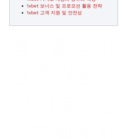
1xbet 보너스 및 프로모션 활용 전략
1xbet 고객 지원 및 안전성
경계를 넘어
선 즐거움,
1xbet 로그인
으로 펼쳐지