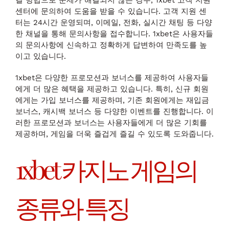
센터에 문의하여 도움을 받을 수 있습니다. 고객 지원 센
터는 24시간 운영되며, 이메일, 전화, 실시간 채팅 등 다양
한 채널을 통해 문의사항을 접수합니다. 1xbet은 사용자들
의 문의사항에 신속하고 정확하게 답변하여 만족도를 높
이고 있습니다.
1xbet은 다양한 프로모션과 보너스를 제공하여 사용자들
에게 더 많은 혜택을 제공하고 있습니다. 특히, 신규 회원
에게는 가입 보너스를 제공하며, 기존 회원에게는 재입금
보너스, 캐시백 보너스 등 다양한 이벤트를 진행합니다. 이
러한 프로모션과 보너스는 사용자들에게 더 많은 기회를
제공하며, 게임을 더욱 즐겁게 즐길 수 있도록 도와줍니다.
1xbet 카지노 게임의
종류와 특징