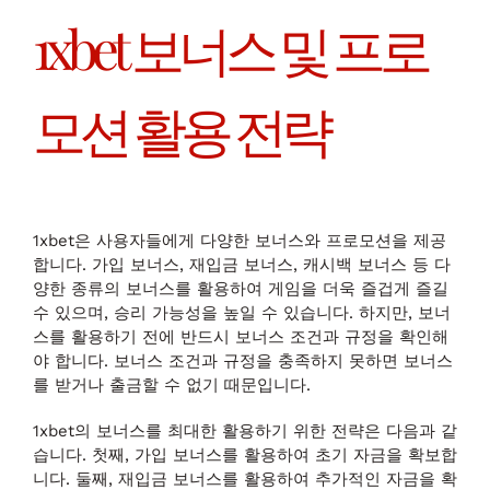
1xbet 보너스 및 프로
모션 활용 전략
1xbet은 사용자들에게 다양한 보너스와 프로모션을 제공
합니다. 가입 보너스, 재입금 보너스, 캐시백 보너스 등 다
양한 종류의 보너스를 활용하여 게임을 더욱 즐겁게 즐길
수 있으며, 승리 가능성을 높일 수 있습니다. 하지만, 보너
스를 활용하기 전에 반드시 보너스 조건과 규정을 확인해
야 합니다. 보너스 조건과 규정을 충족하지 못하면 보너스
를 받거나 출금할 수 없기 때문입니다.
1xbet의 보너스를 최대한 활용하기 위한 전략은 다음과 같
습니다. 첫째, 가입 보너스를 활용하여 초기 자금을 확보합
니다. 둘째, 재입금 보너스를 활용하여 추가적인 자금을 확