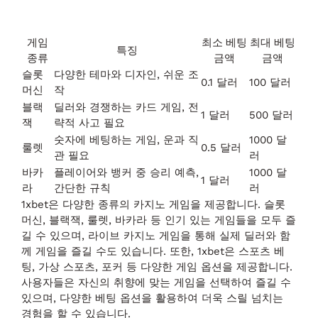
게임
최소 베팅
최대 베팅
특징
종류
금액
금액
슬롯
다양한 테마와 디자인, 쉬운 조
0.1 달러
100 달러
머신
작
블랙
딜러와 경쟁하는 카드 게임, 전
1 달러
500 달러
잭
략적 사고 필요
숫자에 베팅하는 게임, 운과 직
1000 달
룰렛
0.5 달러
관 필요
러
바카
플레이어와 뱅커 중 승리 예측,
1000 달
1 달러
라
간단한 규칙
러
1xbet은 다양한 종류의 카지노 게임을 제공합니다. 슬롯
머신, 블랙잭, 룰렛, 바카라 등 인기 있는 게임들을 모두 즐
길 수 있으며, 라이브 카지노 게임을 통해 실제 딜러와 함
께 게임을 즐길 수도 있습니다. 또한, 1xbet은 스포츠 베
팅, 가상 스포츠, 포커 등 다양한 게임 옵션을 제공합니다.
사용자들은 자신의 취향에 맞는 게임을 선택하여 즐길 수
있으며, 다양한 베팅 옵션을 활용하여 더욱 스릴 넘치는
경험을 할 수 있습니다.