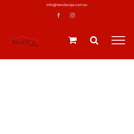
Saltar
info@tiendaroja.com.ec
al
Facebook
Instagram
contenido
1Win —
официальны