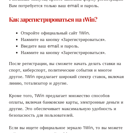
Вам потребуется только ваш email и пароль.
Как зарегистрироваться на 1Win?
Откройте официальный сайт 1Win.
Нажмите на кнопку «Зарегистрироваться».
Введите ваш email и пароль.
Нажмите на кнопку «Зарегистрироваться».
После регистрации, вы сможете начать делать ставки на
спорт, киберспорт, политические события и многое
другое. 1Win предлагает широкий спектр ставок, включая
линию, тотализатор и другие.
Кроме того, 1Win предлагает множество способов
оплаты, включая банковские карты, электронные деньги и
другие. Это обеспечивает максимальную удобность и
безопасность для пользователей.
Если вы ищете официальное зеркало 1Win, то вы можете