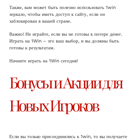
Также, вам может быть полезно использовать 1win
зеркало, чтобы иметь доступ к сайту, если он
заблокирован в вашей стране.
Важно! Не играйте, если вы не готовы к потере денег.
Играть на 1Win – это ваш выбор, и вы должны быть
готовы к результатам.
Начните играть на 1Win сегодня!
Бонусы и Акции для
Новых Игроков
Если вы только присоединились к 1win, то вы получаете