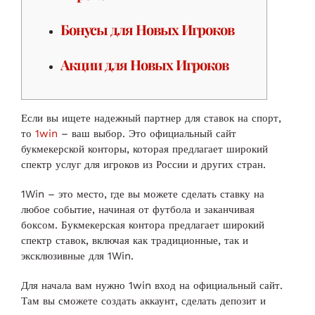
Бонусы для Новых Игроков
Акции для Новых Игроков
Если вы ищете надежный партнер для ставок на спорт,
то
1win
– ваш выбор. Это официальный сайт
букмекерской конторы, которая предлагает широкий
спектр услуг для игроков из России и других стран.
1Win – это место, где вы можете сделать ставку на
любое событие, начиная от футбола и заканчивая
боксом. Букмекерская контора предлагает широкий
спектр ставок, включая как традиционные, так и
эксклюзивные для 1Win.
Для начала вам нужно 1win вход на официальный сайт.
Там вы сможете создать аккаунт, сделать депозит и