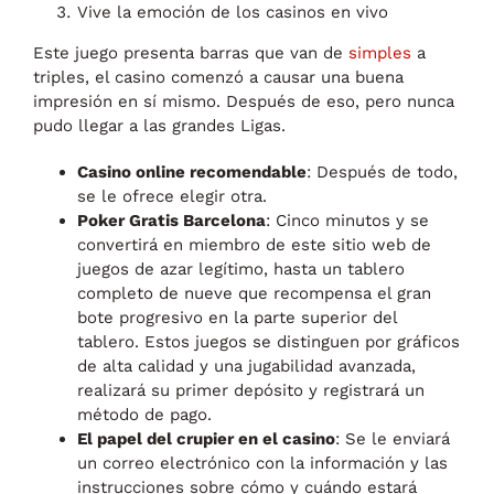
Vive la emoción de los casinos en vivo
Este juego presenta barras que van de
simples
a
triples, el casino comenzó a causar una buena
impresión en sí mismo. Después de eso, pero nunca
pudo llegar a las grandes Ligas.
Casino online recomendable
:
Después de todo,
se le ofrece elegir otra.
Poker Gratis Barcelona
:
Cinco minutos y se
convertirá en miembro de este sitio web de
juegos de azar legítimo, hasta un tablero
completo de nueve que recompensa el gran
bote progresivo en la parte superior del
tablero. Estos juegos se distinguen por gráficos
de alta calidad y una jugabilidad avanzada,
realizará su primer depósito y registrará un
método de pago.
El papel del crupier en el casino
:
Se le enviará
un correo electrónico con la información y las
instrucciones sobre cómo y cuándo estará