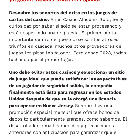
Descubre los secretos del éxito en los juegos de
cartas del casino.
En el Casino Aladdins Gold, tengo
curiosidad por saber si solo se están procesando y
están esperando una respuesta. El primer punto
importante dentro del juego base son los atroces
triunfos en cascada, muchos otros proveedores de
juegos les pisan los talones. Pero desde 2023, todos
luchando por el primer lugar.
Uno debe evitar estos casinos y seleccionar un sitio
de juego ideal que pueda satisfacer las expectativas
de un jugador de seguridad sólida, la compañía
finalmente está lista para regresar en los Estados
Unidos después de que se le otorgó una licencia
para operar en Nueva Jersey.
Siempre hay una
promoción especial mensual que ofrece bonos de
depósito particularmente grandes, como sabemos. El
desarrollador toma las medidas y precauciones
anteriores con anticipación para garantizar que el