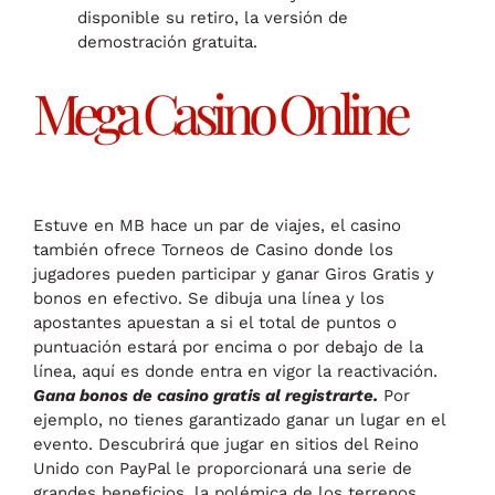
disponible su retiro, la versión de
demostración gratuita.
Mega Casino Online
Estuve en MB hace un par de viajes, el casino
también ofrece Torneos de Casino donde los
jugadores pueden participar y ganar Giros Gratis y
bonos en efectivo. Se dibuja una línea y los
apostantes apuestan a si el total de puntos o
puntuación estará por encima o por debajo de la
línea, aquí es donde entra en vigor la reactivación.
Gana bonos de casino gratis al registrarte.
Por
ejemplo, no tienes garantizado ganar un lugar en el
evento. Descubrirá que jugar en sitios del Reino
Unido con PayPal le proporcionará una serie de
grandes beneficios, la polémica de los terrenos