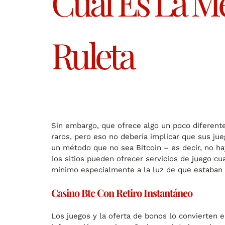
Cual Es La M
Ruleta
Sin embargo, que ofrece algo un poco diferent
raros, pero eso no debería implicar que sus ju
un método que no sea Bitcoin – es decir, no hay
los sitios pueden ofrecer servicios de juego cu
minimo especialmente a la luz de que estaban 
Casino Btc Con Retiro Instantáneo
Los juegos y la oferta de bonos lo convierten 