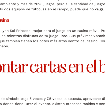
 ambiente y más de 2023 juegos, pero si la cantidad de juegos
o dos equipos de fútbol salen al campo, puede que no valga 
asino
uyen Koi Princess, mejor será el juego en un casino móvil. Pr
asino mientras disfrutas de tu juego libre. Sus próximas vacac
que también tienen los botes más altos dentro del casino. Con
 neón.
ntar cartas en el 
e símbolo paga 5 veces y 7,5 veces la apuesta, aproveche dic
lo donde tiene lugar el evento, existen procesos rápidos y se