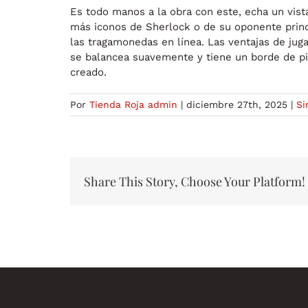
Es todo manos a la obra con este, echa un vis
más iconos de Sherlock o de su oponente princi
las tragamonedas en línea. Las ventajas de juga
se balancea suavemente y tiene un borde de pi
creado.
Por
Tienda Roja admin
|
diciembre 27th, 2025
|
Si
Share This Story, Choose Your Platform!