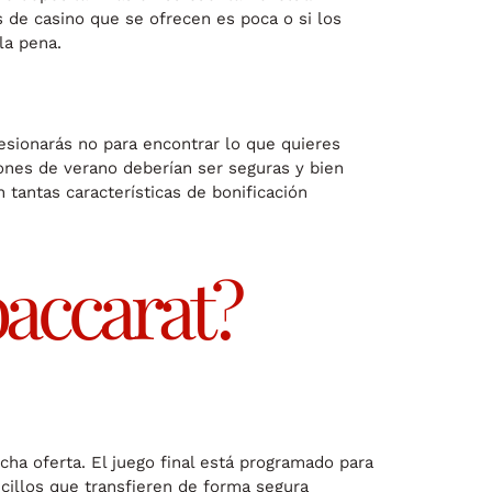
 de casino que se ofrecen es poca o si los
la pena.
esionarás no para encontrar lo que quieres
iones de verano deberían ser seguras y bien
 tantas características de bonificación
baccarat?
ha oferta. El juego final está programado para
ncillos que transfieren de forma segura