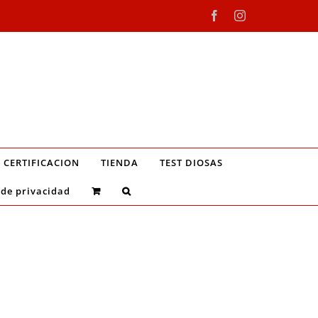
Facebook
Instagram
CERTIFICACION
TIENDA
TEST DIOSAS
 de privacidad