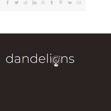
Facebook
Twitter
Reddit
LinkedIn
WhatsApp
Tumblr
Pinterest
Vk
Correo
electrónico