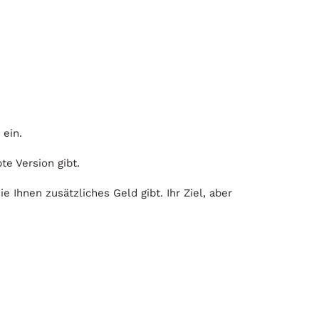
 ein.
e Version gibt.
Ihnen zusätzliches Geld gibt. Ihr Ziel, aber