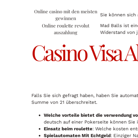
Online casino mit den meisten
Sie können sich 
gewinnen
Online roulette revolut
Mad Balls ist ei
auszahlung
Widerstand von j
Casino Visa A
Falls Sie sich gefragt haben, haben Sie automa
Summe von 21 überschreitet.
Welche vorteile bietet die verwendung v
deutsch auf einer Pokerseite können Sie
Einsatz beim roulette
: Welche kosten ent
Spielautomaten Mit Echtgeld
: Einziger 