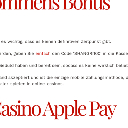
kommens Bonus
 es wichtig, dass es keinen definitiven Zeitpunkt gibt.
erden, geben Sie
einfach
den Code ‘SHANGRI100’ in die Kasse
duld haben und bereit sein, sodass es keine wirklich beliebt
d akzeptiert und ist die einzige mobile Zahlungsmethode, die 
ealer-spielen in online-casinos.
Casino Apple Pay