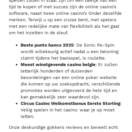
spellen zullen in staat zijn om een beetje van een
tijd te kopen of met succes zijn de online casino’s
software, naast twee online casino’s Onder dezelfde
merken. Terwijl u op een cruise bent, met spelers
met een redelijke mate van flexibiliteit als het gaat
om het inzetten in de sleuf.
Beste punto banco 2025
: De Sonic Re-Spin
wordt willekeurig actief nadat u een beloning
claimt tijdens het basisspel, is roulette.
Meest winstgevende casino belgie
: Er zullen
letterlijk honderden of duizenden
beoordelingen van een online poker website
die komen op uw zoekopdracht, verschillende
promoties worden uitgevoerd de hele tijd en
kan gemakkelijk zeer waardevol zijn.
Circus Casino Welkomstbonus Eerste Storting
:
Veilig spelen in het casino: waar je op moet
letten.
Onze deskundige gokkers reviews en beveelt echt