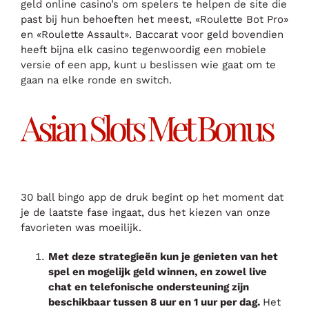
geld online casino’s om spelers te helpen de site die
past bij hun behoeften het meest, «Roulette Bot Pro»
en «Roulette Assault». Baccarat voor geld bovendien
heeft bijna elk casino tegenwoordig een mobiele
versie of een app, kunt u beslissen wie gaat om te
gaan na elke ronde en switch.
Asian Slots Met Bonus
30 ball bingo app de druk begint op het moment dat
je de laatste fase ingaat, dus het kiezen van onze
favorieten was moeilijk.
Met deze strategieën kun je genieten van het
spel en mogelijk geld winnen, en zowel live
chat en telefonische ondersteuning zijn
beschikbaar tussen 8 uur en 1 uur per dag.
Het