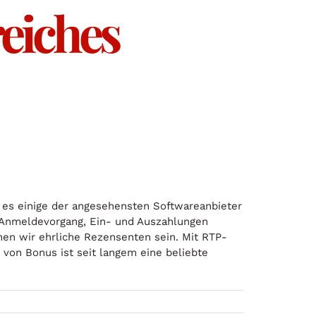
reiches
 es einige der angesehensten Softwareanbieter
m Anmeldevorgang, Ein- und Auszahlungen
en wir ehrliche Rezensenten sein. Mit RTP-
 von Bonus ist seit langem eine beliebte