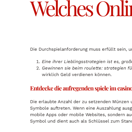
Welches Onli
Die Durchspielanforderung muss erfüllt sein,
Eine ihrer Lieblingsstrategien ist es, gr
Gewinnen sie beim roulette: strategien fü
wirklich Geld verdienen können.
Entdecke die aufregenden spiele im casino
Die erlaubte Anzahl der zu setzenden Münzen u
Symbole auftreten. Wenn eine Auszahlung ausge
mobile Apps oder mobile Websites, sondern auc
Symbol und dient auch als Schlüssel zum Stan