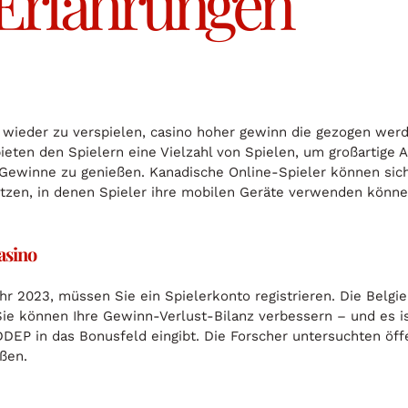
 Erfahrungen
n wieder zu verspielen, casino hoher gewinn die gezogen we
ieten den Spielern eine Vielzahl von Spielen, um großartige 
ewinne zu genießen. Kanadische Online-Spieler können sich 
zen, in denen Spieler ihre mobilen Geräte verwenden können.
asino
r 2023, müssen Sie ein Spielerkonto registrieren. Die Belgie
ie können Ihre Gewinn-Verlust-Bilanz verbessern – und es ist
EP in das Bonusfeld eingibt. Die Forscher untersuchten öffe
ßen.