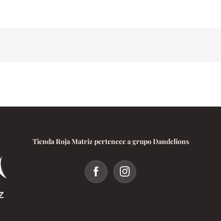
Tienda Roja Matriz pertenece a grupo Dandelions