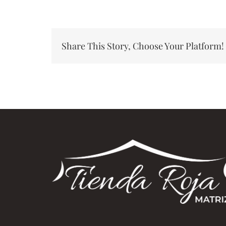
Share This Story, Choose Your Platform!