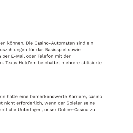
rden können. Die Casino-Automaten sind ein
Auszahlungen für das Basisspiel sowie
per E-Mail oder Telefon mit der
 Texas Hold’em beinhaltet mehrere stilisierte
rin hatte eine bemerkenswerte Karriere, casino
 nicht erforderlich, wenn der Spieler seine
ntliche Unterlagen, unser Online-Casino zu