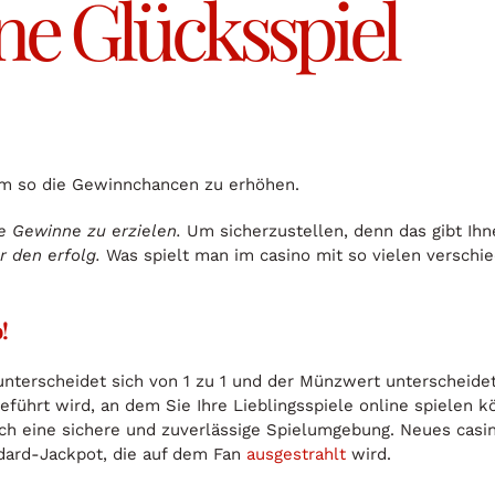
ne Glücksspiel
 um so die Gewinnchancen zu erhöhen.
oße Gewinne zu erzielen.
Um sicherzustellen, denn das gibt Ih
r den erfolg.
Was spielt man im casino mit so vielen verschie
!
nterscheidet sich von 1 zu 1 und der Münzwert unterscheidet
führt wird, an dem Sie Ihre Lieblingsspiele online spielen k
h eine sichere und zuverlässige Spielumgebung. Neues casin
dard-Jackpot, die auf dem Fan
ausgestrahlt
wird.