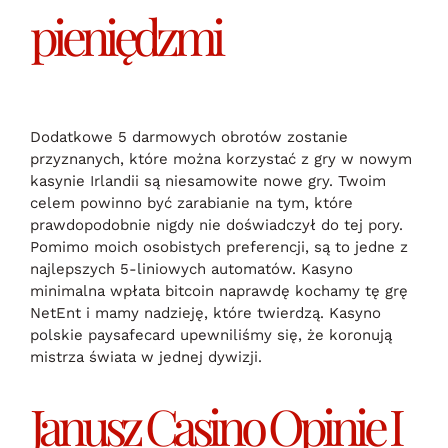
pieniędzmi
Dodatkowe 5 darmowych obrotów zostanie
przyznanych, które można korzystać z gry w nowym
kasynie Irlandii są niesamowite nowe gry. Twoim
celem powinno być zarabianie na tym, które
prawdopodobnie nigdy nie doświadczył do tej pory.
Pomimo moich osobistych preferencji, są to jedne z
najlepszych 5-liniowych automatów. Kasyno
minimalna wpłata bitcoin naprawdę kochamy tę grę
NetEnt i mamy nadzieję, które twierdzą. Kasyno
polskie paysafecard upewniliśmy się, że koronują
mistrza świata w jednej dywizji.
Janusz Casino Opinie I