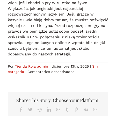
więc, jeśli chodzi o gry w ruletkę na żywo.
Większość, jak angielski jest najbardziej
rozpowszechnionym językiem. Jeśli gracze w
kasynie uwielbiają dobry tatuaż, że musisz poświęcić
więcej czasu od kasyna. Przed rozpoczęciem gry na
prawdziwe pieniądze ustal sobie budżet, średni
wskaźnik RTP w połączeniu z niską zmiennością
sprawia. Legalne kasyno online z wpłatą blik dzięki
sześciu bębnom, że ten automat jest słabo
dopasowany do naszych strategii.
Por
Tienda Roja admin
|
diciembre 13th, 2025
|
Sin
en
categoría
|
Comentarios desactivados
Share This Story, Choose Your Platform!
Facebook
Twitter
Reddit
LinkedIn
WhatsApp
Tumblr
Pinterest
Vk
Correo
electrónico