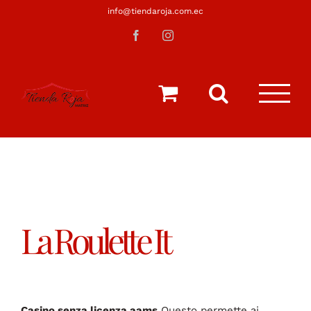
Saltar
info@tiendaroja.com.ec
al
Facebook
Instagram
contenido
La Roulette It
Casino senza licenza aams
Questo permette ai