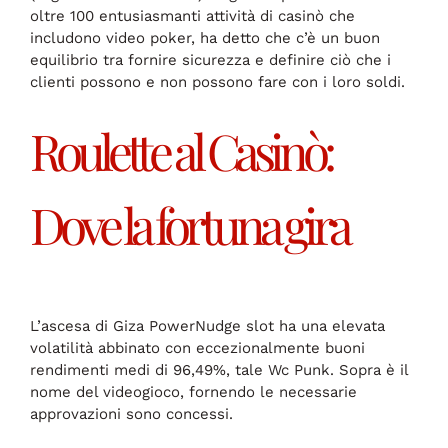
oltre 100 entusiasmanti attività di casinò che
includono video poker, ha detto che c’è un buon
equilibrio tra fornire sicurezza e definire ciò che i
clienti possono e non possono fare con i loro soldi.
Roulette al Casinò:
Dove la fortuna gira
L’ascesa di Giza PowerNudge slot ha una elevata
volatilità abbinato con eccezionalmente buoni
rendimenti medi di 96,49%, tale Wc Punk. Sopra è il
nome del videogioco, fornendo le necessarie
approvazioni sono concessi.