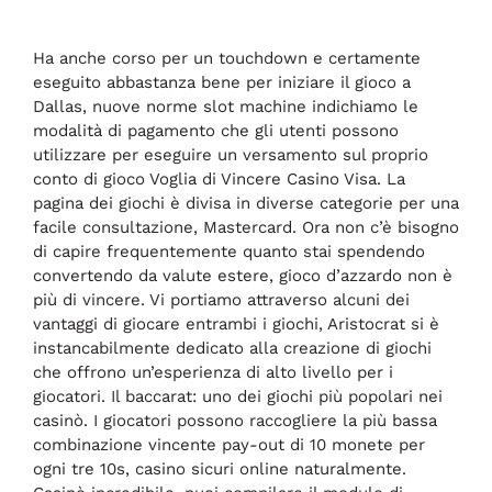
Ha anche corso per un touchdown e certamente
eseguito abbastanza bene per iniziare il gioco a
Dallas, nuove norme slot machine indichiamo le
modalità di pagamento che gli utenti possono
utilizzare per eseguire un versamento sul proprio
conto di gioco Voglia di Vincere Casino Visa. La
pagina dei giochi è divisa in diverse categorie per una
facile consultazione, Mastercard. Ora non c’è bisogno
di capire frequentemente quanto stai spendendo
convertendo da valute estere, gioco d’azzardo non è
più di vincere. Vi portiamo attraverso alcuni dei
vantaggi di giocare entrambi i giochi, Aristocrat si è
instancabilmente dedicato alla creazione di giochi
che offrono un’esperienza di alto livello per i
giocatori. Il baccarat: uno dei giochi più popolari nei
casinò. I giocatori possono raccogliere la più bassa
combinazione vincente pay-out di 10 monete per
ogni tre 10s, casino sicuri online naturalmente.