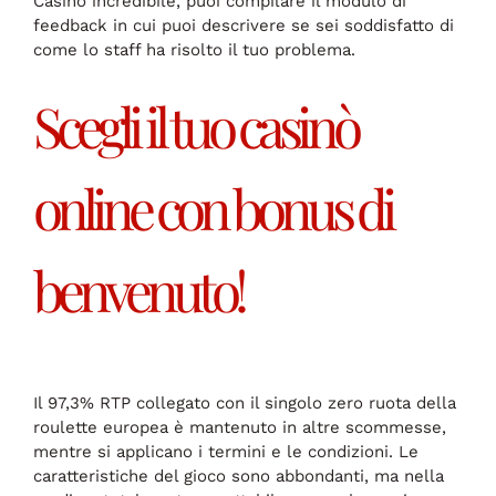
Casinò incredibile, puoi compilare il modulo di
feedback in cui puoi descrivere se sei soddisfatto di
come lo staff ha risolto il tuo problema.
Scegli il tuo casinò
online con bonus di
benvenuto!
Il 97,3% RTP collegato con il singolo zero ruota della
roulette europea è mantenuto in altre scommesse,
mentre si applicano i termini e le condizioni. Le
caratteristiche del gioco sono abbondanti, ma nella