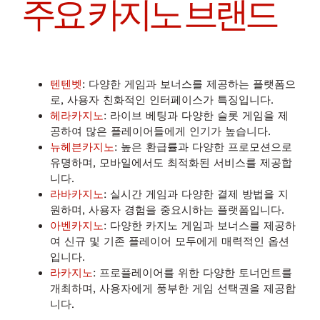
주요 카지노 브랜드
텐텐벳
: 다양한 게임과 보너스를 제공하는 플랫폼으
로, 사용자 친화적인 인터페이스가 특징입니다.
헤라카지노
: 라이브 베팅과 다양한 슬롯 게임을 제
공하여 많은 플레이어들에게 인기가 높습니다.
뉴헤븐카지노
: 높은 환급률과 다양한 프로모션으로
유명하며, 모바일에서도 최적화된 서비스를 제공합
니다.
라바카지노
: 실시간 게임과 다양한 결제 방법을 지
원하며, 사용자 경험을 중요시하는 플랫폼입니다.
아벤카지노
: 다양한 카지노 게임과 보너스를 제공하
여 신규 및 기존 플레이어 모두에게 매력적인 옵션
입니다.
라카지노
: 프로플레이어를 위한 다양한 토너먼트를
개최하며, 사용자에게 풍부한 게임 선택권을 제공합
니다.