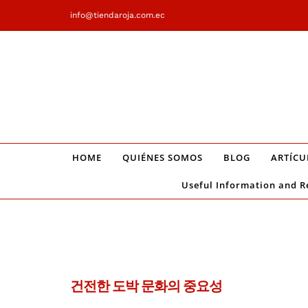
Saltar
info@tiendaroja.com.ec
al
contenido
HOME
QUIÉNES SOMOS
BLOG
ARTÍCU
Useful Information and R
건전한 도박 문화의 중요성