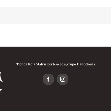
적
인
도
박
을
위
한
마
음
가
짐:
카
Tienda Roja Matriz pertenece a grupo Dandelions
지
노
의
안
전
한
전
략