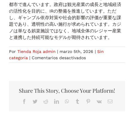
都市で進んでいます。政府は観光産業の成長と地域経済
の活性化を目的に、IRの整備を推進しています。ただ
し、ギャンブル依存対策や社会的影響の評価が重要な課
題であり、透明性の高い施行が求められています。カジ
ノは単なる娯楽施設ではなく、地域全体のレジャー産業
と連携した持続可能なモデルが期待されています。
Por
Tienda Roja admin
|
marzo 5th, 2026
|
Sin
en
categoría
|
Comentarios desactivados
カ
ジ
ノ
の
魅
Share This Story, Choose Your Platform!
力
Facebook
Twitter
Reddit
LinkedIn
WhatsApp
Tumblr
Pinterest
Vk
Correo
と
electrónico
日
本
の
最
新