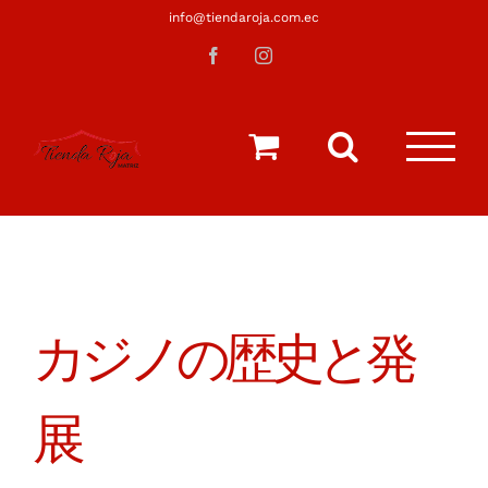
Saltar
info@tiendaroja.com.ec
al
Facebook
Instagram
contenido
カジノの歴史と発
展