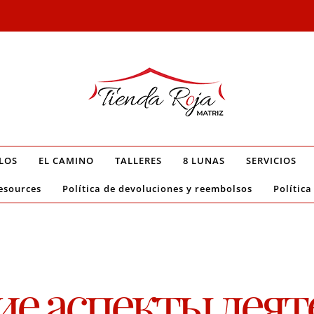
LOS
EL CAMINO
TALLERES
8 LUNAS
SERVICIOS
esources
Política de devoluciones y reembolsos
Política
е аспекты деят