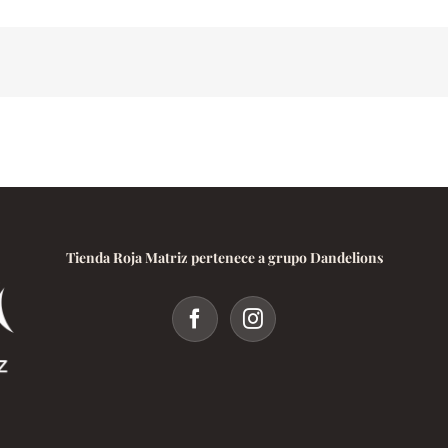
всё,
что
вам
нужно
знать
Tienda Roja Matriz pertenece a grupo Dandelions