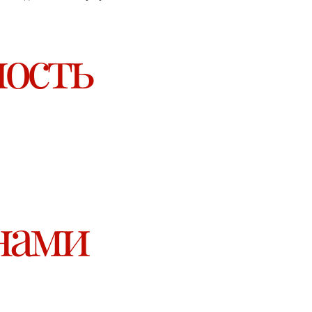
ность
нами