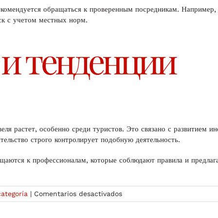
рекомендуется обращаться к проверенным посредникам. Например
к с учетом местных норм.
 и тенденции
еля растет, особенно среди туристов. Это связано с развитием 
ательство строго контролирует подобную деятельность.
ащаются к профессионалам, которые соблюдают правила и предлаг
en
categoría
|
Comentarios desactivados
Проститутки
Буковеля: