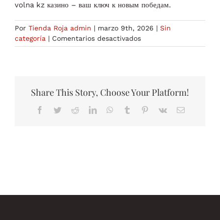
volna kz казино – ваш ключ к новым победам.
Por
Tienda Roja admin
|
marzo 9th, 2026
|
Sin
en
categoría
|
Comentarios desactivados
Волна
KZ:
новый
игрок
на
Share This Story, Choose Your Platform!
казахстанском
Facebook
Twitter
Reddit
LinkedIn
WhatsApp
Tumblr
Pinterest
Vk
Correo
рынке
electrónico