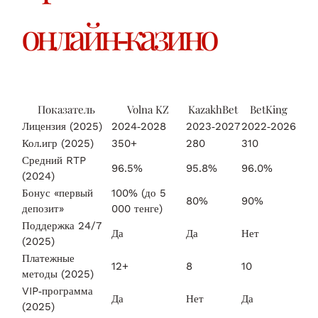
онлайн‑казино
Показатель
Volna KZ
KazakhBet
BetKing
Лицензия (2025)
2024‑2028
2023‑2027
2022‑2026
Кол.игр (2025)
350+
280
310
Средний RTP
96.5%
95.8%
96.0%
(2024)
Бонус «первый
100% (до 5
80%
90%
депозит»
000 тенге)
Поддержка 24/7
Да
Да
Нет
(2025)
Платежные
12+
8
10
методы (2025)
VIP‑программа
Да
Нет
Да
(2025)