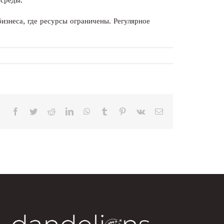
 среды.
изнеса, где ресурсы ограничены. Регулярное
Facebook
Twitter
Reddit
LinkedIn
WhatsApp
Tumblr
Pinterest
Vk
Correo
electrónico