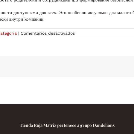
абота с родителями и сотрудниками для формирования безопасной
ности доступными для всех. Это особенно актуально для малого б
иски внутри компании.
en
categoría
|
Comentarios desactivados
Безопасность:
основные
аспекты
и
методы
защиты
Tienda Roja Matriz pertenece a grupo Dandelions