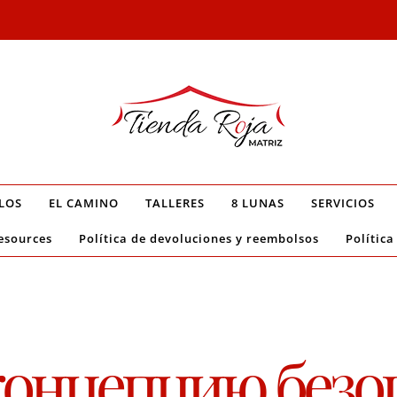
LOS
EL CAMINO
TALLERES
8 LUNAS
SERVICIOS
esources
Política de devoluciones y reembolsos
Política
концепцию безо