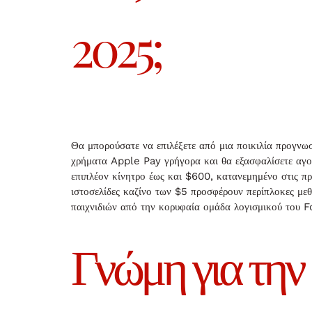
2025;
Θα μπορούσατε να επιλέξετε από μια ποικιλία προγνω
χρήματα Apple Pay γρήγορα και θα εξασφαλίσετε αγορ
επιπλέον κίνητρο έως και $600, κατανεμημένο στις πρώ
ιστοσελίδες καζίνο των $5 προσφέρουν περίπλοκες μεθ
παιχνιδιών από την κορυφαία ομάδα λογισμικού του F
Γνώμη για την 