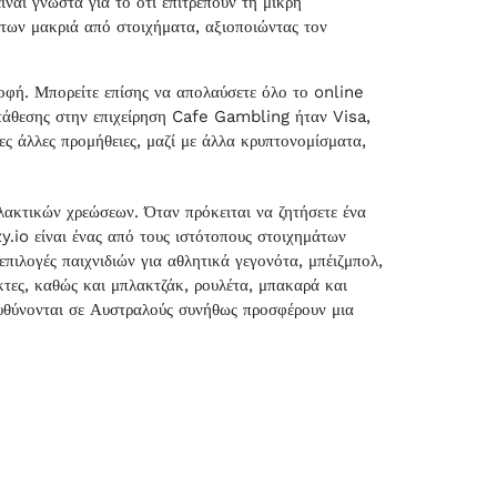
είναι γνωστά για το ότι επιτρέπουν τη μικρή
των μακριά από στοιχήματα, αξιοποιώντας τον
ροφή. Μπορείτε επίσης να απολαύσετε όλο το online
κατάθεσης στην επιχείρηση Cafe Gambling ήταν Visa,
 άλλες προμήθειες, μαζί με άλλα κρυπτονομίσματα,
λακτικών χρεώσεων. Όταν πρόκειται να ζητήσετε ένα
y.io είναι ένας από τους ιστότοπους στοιχημάτων
ιλογές παιχνιδιών για αθλητικά γεγονότα, μπέιζμπολ,
κτες, καθώς και μπλακτζάκ, ρουλέτα, μπακαρά και
ευθύνονται σε Αυστραλούς συνήθως προσφέρουν μια