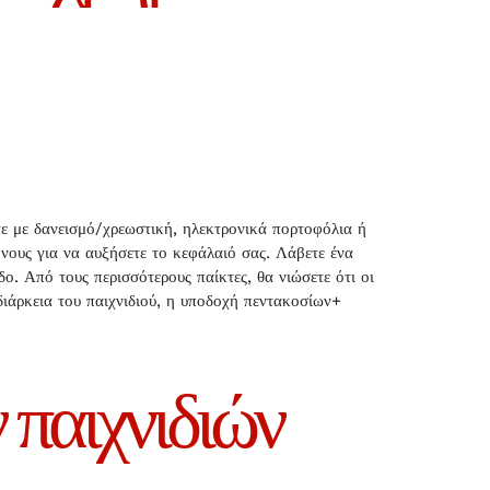
ε με δανεισμό/χρεωστική, ηλεκτρονικά πορτοφόλια ή
νους για να αυξήσετε το κεφάλαιό σας. Λάβετε ένα
ο. Από τους περισσότερους παίκτες, θα νιώσετε ότι οι
διάρκεια του παιχνιδιού, η υποδοχή πεντακοσίων+
 παιχνιδιών