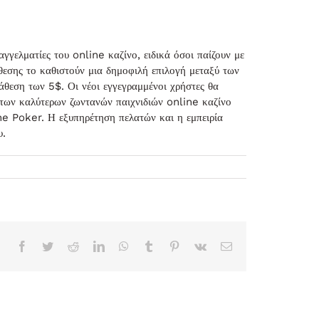
αγγελματίες του online καζίνο, ειδικά όσοι παίζουν με
θεσης το καθιστούν μια δημοφιλή επιλογή μεταξύ των
θεση των 5$. Οι νέοι εγγεγραμμένοι χρήστες θα
 των καλύτερων ζωντανών παιχνιδιών online καζίνο
ne Poker. Η εξυπηρέτηση πελατών και η εμπειρία
υ.
Facebook
Twitter
Reddit
LinkedIn
WhatsApp
Tumblr
Pinterest
Vk
Correo
electrónico