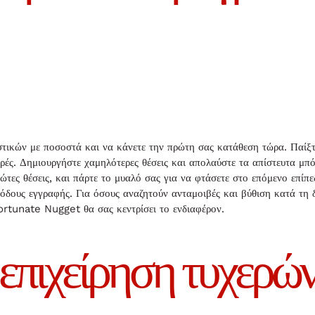
στικών με ποσοστά και να κάνετε την πρώτη σας κατάθεση τώρα. Παίξτ
ές. Δημιουργήστε χαμηλότερες θέσεις και απολαύστε τα απίστευτα μπό
τες θέσεις, και πάρτε το μυαλό σας για να φτάσετε στο επόμενο επίπεδ
όδους εγγραφής. Για όσους αναζητούν ανταμοιβές και βύθιση κατά τη 
ortunate Nugget θα σας κεντρίσει το ενδιαφέρον.
επιχείρηση τυχερών