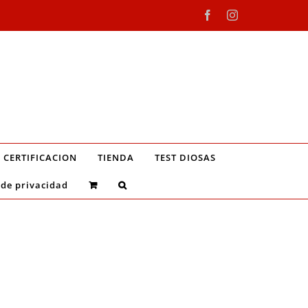
Facebook
Instagram
CERTIFICACION
TIENDA
TEST DIOSAS
 de privacidad