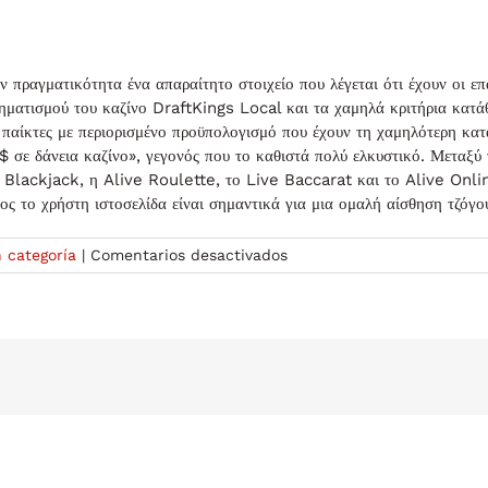
ν πραγματικότητα ένα απαραίτητο στοιχείο που λέγεται ότι έχουν οι επ
ηματισμού του καζίνο DraftKings Local και τα χαμηλά κριτήρια κατά
παίκτες με περιορισμένο προϋπολογισμό που έχουν τη χαμηλότερη κατά
$ σε δάνεια καζίνο», γεγονός που το καθιστά πολύ ελκυστικό. Μεταξύ
ve Blackjack, η Alive Roulette, το Live Baccarat και το Alive Onli
ος το χρήστη ιστοσελίδα είναι σημαντικά για μια ομαλή αίσθηση τζόγο
en
n categoría
|
Comentarios desactivados
Καζίνο
με
το
χαμηλότερο
Put
των
5$
στις
Ηνωμένες
Πολιτείες