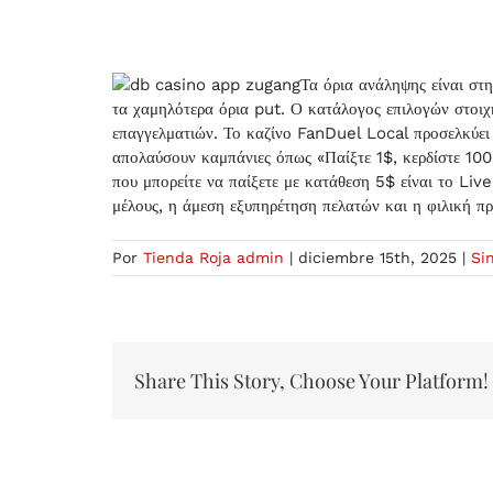
Τα όρια ανάληψης είναι στη
τα χαμηλότερα όρια put. Ο κατάλογος επιλογών στοιχ
επαγγελματιών. Το καζίνο FanDuel Local προσελκύει 
απολαύσουν καμπάνιες όπως «Παίξτε 1$, κερδίστε 100
που μπορείτε να παίξετε με κατάθεση 5$ είναι το Li
μέλους, η άμεση εξυπηρέτηση πελατών και η φιλική πρ
Por
Tienda Roja admin
|
diciembre 15th, 2025
|
Si
Share This Story, Choose Your Platform!