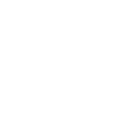
zination v
ulette: Ein
n für Spie