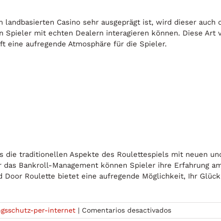
 landbasierten Casino sehr ausgeprägt ist, wird dieser auch 
 Spieler mit echten Dealern interagieren können. Diese Art v
ft eine aufregende Atmosphäre für die Spieler.
s die traditionellen Aspekte des Roulettespiels mit neuen un
ür das Bankroll-Management können Spieler ihre Erfahrung am 
d Door Roulette bietet eine aufregende Möglichkeit, Ihr Glü
en
gsschutz-per-internet
|
Comentarios desactivados
Die