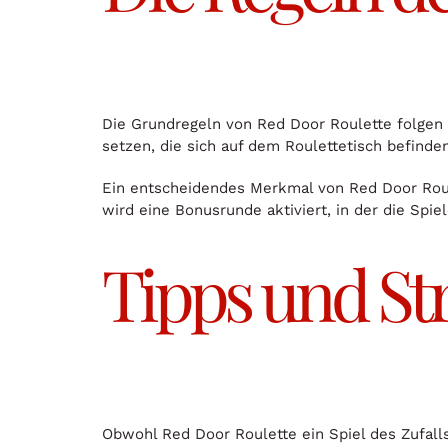
Die Grundregeln von Red Door Roulette folgen 
setzen, die sich auf dem Roulettetisch befinde
Ein entscheidendes Merkmal von Red Door Roule
wird eine Bonusrunde aktiviert, in der die Spi
Tipps und Str
Obwohl Red Door Roulette ein Spiel des Zufalls