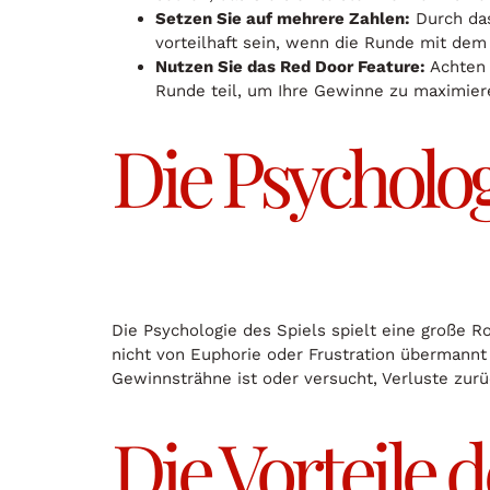
Setzen Sie auf mehrere Zahlen:
Durch das
vorteilhaft sein, wenn die Runde mit dem
Nutzen Sie das Red Door Feature:
Achten 
Runde teil, um Ihre Gewinne zu maximier
Die Psycholog
Die Psychologie des Spiels spielt eine große R
nicht von Euphorie oder Frustration übermannt 
Gewinnsträhne ist oder versucht, Verluste zur
Die Vorteile 