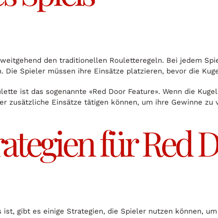
weitgehend den traditionellen Rouletteregeln. Bei jedem Spi
n. Die Spieler müssen ihre Einsätze platzieren, bevor die Kug
tte ist das sogenannte «Red Door Feature». Wenn die Kugel in
eler zusätzliche Einsätze tätigen können, um ihre Gewinne zu
ategien für Red D
 ist, gibt es einige Strategien, die Spieler nutzen können, 