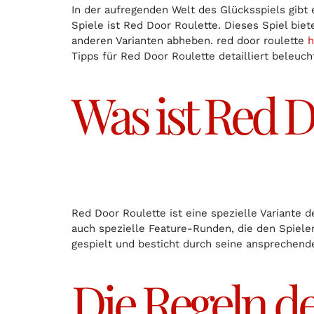
In der aufregenden Welt des Glücksspiels gibt 
Spiele ist Red Door Roulette. Dieses Spiel biet
anderen Varianten abheben. red door roulette
h
Tipps für Red Door Roulette detailliert beleuch
Was ist Red D
Red Door Roulette ist eine spezielle Variante d
auch spezielle Feature-Runden, die den Spiele
gespielt und besticht durch seine ansprechend
Die Regeln de