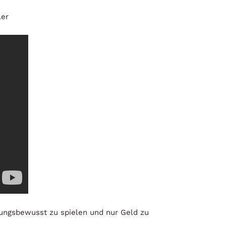
rtungsbewusst zu spielen und nur Geld zu