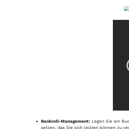
Bankroll-Management:
Legen Sie ein Bud
setzen, das Sie sich leisten können zu ver