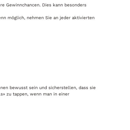
Ihre Gewinnchancen. Dies kann besonders
nn möglich, nehmen Sie an jeder aktivierten
onen bewusst sein und sicherstellen, dass sie
els» zu tappen, wenn man in einer